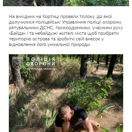
На вихідних на Хортиці провели толоку, до якої
долучилися поліцейські Управління поліції охорони,
рятувальники ДСНС, прикордонники, учасники руху
«Байда» і та небайдужі жителі міста щоб прибрати
територію острова та зробити свій внесок у
відновлення його унікальної природи.