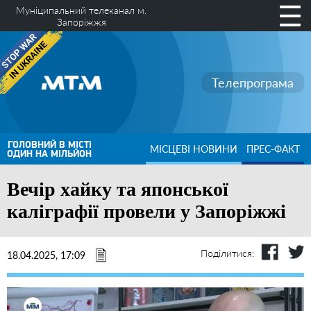
Муніципальний телеканал м.
Запоріжжя
Телепрограма
ГОЛОВНИЙ В МІСТІ
МІСЦЕВІ НОВИНИ
ПРЕС-ФАКТ
ОДИН НА МІЛЬЙОН
Вечір хайку та японської
каліграфії провели у Запоріжжі
Поділитися:
18.04.2025, 17:09