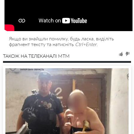
Якщо ви знайшли помилку, будь ласка, виділіть
фрагмент тексту та натисніть
Ctrl+Enter
.
ТАКОЖ НА ТЕЛЕКАНАЛІ MTM