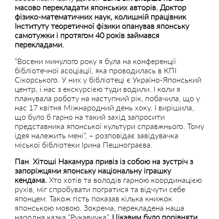
масово перекладати японських авторів. Доктор
фізико-математичних наук, колишній працівник
Інституту теоретичної фізики опанував японську
самотужки і протягом 40 років займався
перекладами.
“Восени минулого року я була на конференції
бібліотечної асоціації, яка проводилась в КПІ
Сікорського. У них у бібліотеці є Україно-Японський
центр, і нас з екскурсією туди водили. І коли я
планувала роботу на наступний рік, побачила, що у
нас 17 квітня Міжнародний день хоку. І вирішила,
що було б гарно на такий захід запросити
представника японської культури справжнього. Тому
ідея належить мені”, – розповідає завідувачка
міської бібліотеки Ірина Пешнограєва.
Пан Хітоші Накамура привіз із собою на зустріч з
запоріжцями японську національну іграшку
кендама.
Хто хотів та володів гарною координацією
рухів, міг спробувати погратися та відчути себе
японцем. Також гість показав кілька книжок
японською мовою. Зокрема, перекладена наша
народна казка “Рукавичка”.
Цікавим було порівняти