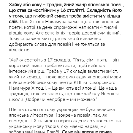
Хайку або хоку – традиційний жанр японської поезії,
що став самостійним у 16 столітті. Складність його
у тому, що глибокий смисл треба вмістити у кілька
слів.
Пан Хітоші Накамура каже, що є такі японські
поети, котрі за день спроможні написати 4 тисячі
віршів хоку. Але сенс їхніх творів доволі сумнівний.
Тому справжні митці ретельно й виважено
добирають слова для поезій і не гоняться за
кількістю.
“Хайку состоїть з 17 складів. П’ять, сім і п’ять – він
короткий, зміст треба вкласти, щоб вийшов
інтересний вірш. Треба у 17 складів вкласти зміст,
який ти хочеш, – пояснює викладач японської мови
в Україно-Японському центрі КПІ ім. Сікорського
Накамура Хітоші. – Це вміють всі японці. Це наша
традиція, тож всі знають, що таке хайку у Японії зі
школи. Добре чи недобре – ми можемо.”
Ще пів століття тому українцям не була знайома
японська література, і зокрема поезія, так, як
сьогодні. Тій кількості перекладених з японської на
українську мову творів, яку маємо наразі, ми
зобов’язані Івану Дзюбі.
Саме він вперше почав