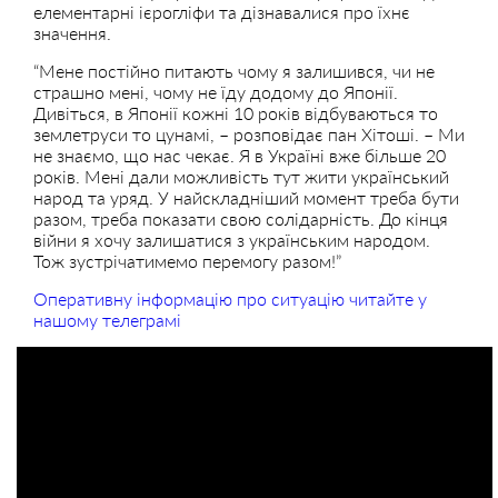
елементарні ієрогліфи та дізнавалися про їхнє
значення.
“Мене постійно питають чому я залишився, чи не
страшно мені, чому не їду додому до Японії.
Дивіться, в Японії кожні 10 років відбуваються то
землетруси то цунамі, – розповідає пан Хітоші. – Ми
не знаємо, що нас чекає. Я в Україні вже більше 20
років. Мені дали можливість тут жити український
народ та уряд. У найскладніший момент треба бути
разом, треба показати свою солідарність. До кінця
війни я хочу залишатися з українським народом.
Тож зустрічатимемо перемогу разом!”
Оперативну інформацію про ситуацію читайте у
нашому телеграмі