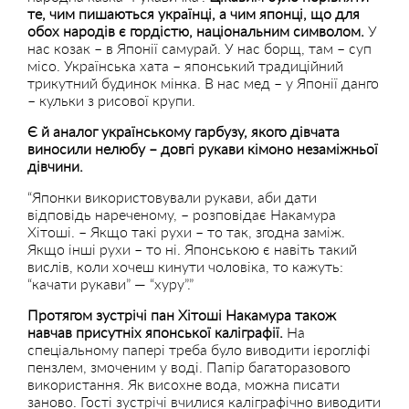
те, чим пишаються українці, а чим японці, що для
обох народів є гордістю, національним символом.
У
нас козак – в Японії самурай. У нас борщ, там – суп
місо. Українська хата – японський традиційний
трикутний будинок мінка. В нас мед – у Японії данго
– кульки з рисової крупи.
Є й аналог українському гарбузу, якого дівчата
виносили нелюбу – довгі рукави кімоно незаміжньої
дівчини.
“Японки використовували рукави, аби дати
відповідь нареченому, – розповідає Накамура
Хітоші. – Якщо такі рухи – то так, згодна заміж.
Якщо інші рухи – то ні. Японською є навіть такий
вислів, коли хочеш кинути чоловіка, то кажуть:
“качати рукави” — “хуру”.”
Протягом зустрічі пан Хітоші Накамура також
навчав присутніх японської каліграфії.
На
спеціальному папері треба було виводити ієрогліфі
пензлем, змоченим у воді. Папір багаторазового
використання. Як висохне вода, можна писати
заново. Гості зустрічі вчилися каліграфічно виводити