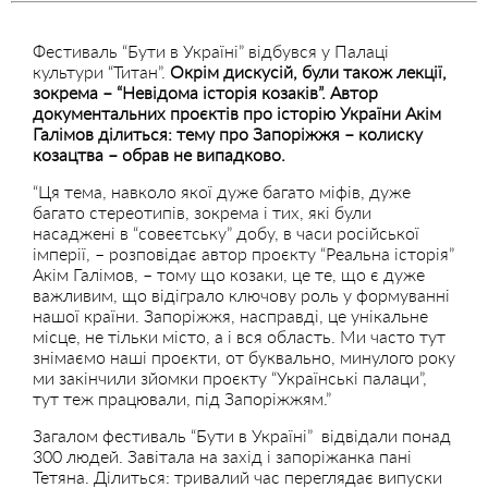
Фестиваль “Бути в Україні” відбувся у Палаці
культури “Титан”.
Окрім дискусій, були також лекції,
зокрема – “Невідома історія козаків”. Автор
документальних проєктів про історію України Акім
Галімов ділиться: тему про Запоріжжя – колиску
козацтва – обрав не випадково.
“Ця тема, навколо якої дуже багато міфів, дуже
багато стереотипів, зокрема і тих, які були
насаджені в “совеєтську” добу, в часи російської
імперії, – розповідає автор проєкту “Реальна історія”
Акім Галімов, – тому що козаки, це те, що є дуже
важливим, що відіграло ключову роль у формуванні
нашої країни. Запоріжжя, насправді, це унікальне
місце, не тільки місто, а і вся область. Ми часто тут
знімаємо наші проєкти, от буквально, минулого року
ми закінчили зйомки проєкту “Українські палаци”,
тут теж працювали, під Запоріжжям.”
Загалом фестиваль “Бути в Україні” відвідали понад
300 людей. Завітала на захід і запоріжанка пані
Тетяна. Ділиться: тривалий час переглядає випуски