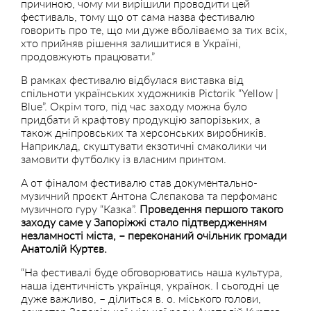
причиною, чому ми вирішили проводити цей
фестиваль, тому що от сама назва фестивалю
говорить про те, що ми дуже вболіваємо за тих всіх,
хто прийняв рішення залишитися в Україні,
продовжують працювати.”
В рамках фестивалю відбулася виставка від
спільноти українських художників Pictorik “Yellow |
Blue”. Окрім того, під час заходу можна було
придбати й крафтову продукцію запорізьких, а
також дніпровських та херсонських виробників.
Наприклад, скуштувати екзотичні смаколики чи
замовити футболку із власним принтом.
А от фіналом фестивалю став документально-
музичний проєкт Антона Слєпакова та перфоманс
музичного гуру “Казка”.
Проведення першого такого
заходу саме у Запоріжжі стало підтвердженням
незламності міста, – переконаний очільник громади
Анатолій Куртєв.
“На фестивалі буде обговорюватись наша культура,
наша ідентичність українця, українок. І сьогодні це
дуже важливо, – ділиться в. о. міського голови,