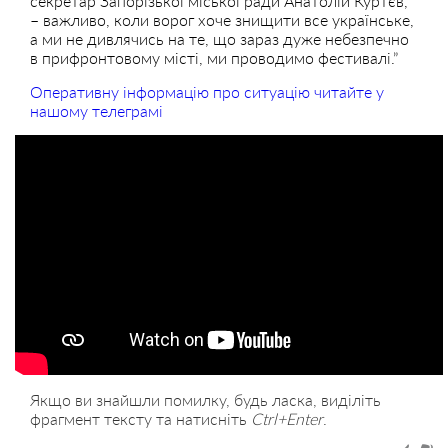
секретар Запорізької міської ради Анатолій Куртєв,
– важливо, коли ворог хоче знищити все українське,
а ми не дивлячись на те, що зараз дуже небезпечно
в прифронтовому місті, ми проводимо фестивалі.”
Оперативну інформацію про ситуацію читайте у
нашому телеграмі
Якщо ви знайшли помилку, будь ласка, виділіть
фрагмент тексту та натисніть
Ctrl+Enter
.