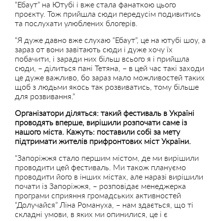
“Ебаут” на Ютубі і вже стала фанаткою цього
проєкту. Тож прийшла сюди передусім подивитись
та послухати улюблених блогерів.
“Я дуже давно вже слухаю “Ебаут”, це на ютубі шоу, а
зараз от вони завітають сюди і дуже хочу їх
побачити, і заради них більш всього я і прийшла
сюди, – ділиться пані Тетяна, – в цей час такі заходи
це дуже важливо, бо зараз мало можливостей таких
щоб з людьми якось так розвиватись, тому більше
для розвивання.”
Організатори діляться: такий фестиваль в Україні
проводять вперше, вирішили розпочати саме із
нашого міста. Кажуть: поставили собі за мету
підтримати жителів прифронтових міст України.
“Запоріжжя стало першим містом, де ми вирішили
проводити цей фестиваль. Ми також плануємо
проводити його в інших містах, але наразі вирішили
почати із Запоріжжя, – розповідає менеджерка
програми сприяння громадських активностей
“Долучайся” Ліна Романуха, – нам здається, що ті
складні умови, в яких ми опинилися, це і є