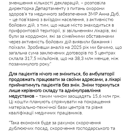
зменшення кількості декларацій, – розповіла
директорка Департаменту з питань охорони
здоров’я та медичного забезпечення ЗМР Анна Дуб,
– це пов’язано з виїздом населення, з активністю
бойових дій, з тим, що наше місто знаходиться в
прифронтовій території, зі звільненням лікарів, які
були за кордоном, які за сімейними обставинами
через активність бойових дій виявили бажання і
поїхали. Зробивши аналіз на 2025 рік ми бачимо, що
загальна сума заключених договорів по 5 центрах
склала 317,5 мільйонів, що на 38,3 млн менше, ніж
позаминулого року.”
Для пацієнтів нічого не зміниться, бо амбулаторії
продовжать працювати за своїми адресами, а лікарі
прийматимуть пацієнтів без змін. Зміни торкнуться
лише керівного складу та адмінуправління
медустанов
– таким чином заощадять 15,6 млн грн.
Ці кошти планують спрямувати на покращення
матеріально-технічної бази центрів та рівня
кваліфікації медичних працівників.
“Така економія буде за рахунок скорочення
дублюючих посад, скорочення господарського та