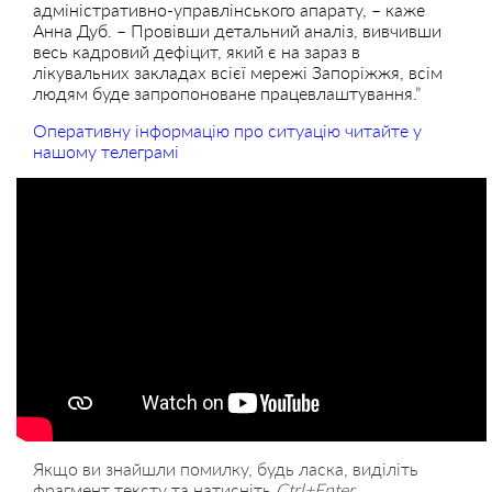
адміністративно-управлінського апарату, – каже
Анна Дуб. – Провівши детальний аналіз, вивчивши
весь кадровий дефіцит, який є на зараз в
лікувальних закладах всієї мережі Запоріжжя, всім
людям буде запропоноване працевлаштування.”
Оперативну інформацію про ситуацію читайте у
нашому телеграмі
Якщо ви знайшли помилку, будь ласка, виділіть
фрагмент тексту та натисніть
Ctrl+Enter
.