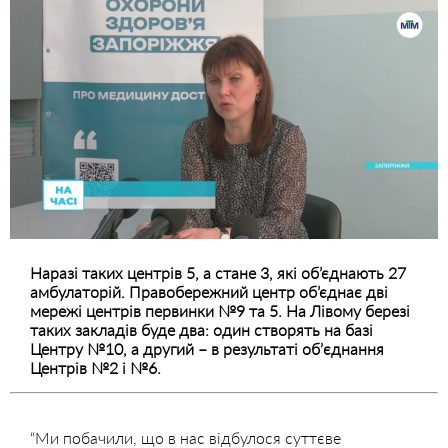
Наразі таких центрів 5, а стане 3, які об’єднають 27
амбулаторій. Правобережний центр об’єднає дві
мережі центрів первинки №9 та 5. На Лівому березі
таких закладів буде два: один створять на базі
Центру №10, а другий – в результаті обʼєднання
Центрів №2 і №6.
“Ми побачили, що в нас відбулося суттєве