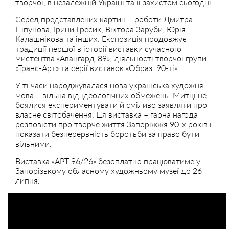
творчої, в незалежній Україні та її захистом сьогодні.
Серед представлених картин – роботи Дмитра
Ціпунова, Ірини Гресик, Віктора Заруби, Юрія
Калашнікова та інших. Експозиція продовжує
традиції першої в історії виставки сучасного
мистецтва «Авангард-89», діяльності творчої групи
«Транс-Арт» та серії виставок «Образ. 90-ті».
У ті часи народжувалася нова українська художня
мова – вільна від ідеологічних обмежень. Митці не
боялися експериментувати й сміливо заявляти про
власне світобачення. Ця виставка – гарна нагода
розповісти про творче життя Запоріжжя 90-х років і
показати безперервність боротьби за право бути
вільними.
Виставка «АРТ 96/26» безоплатно працюватиме у
Запорізькому обласному художньому музеї до 26
липня.