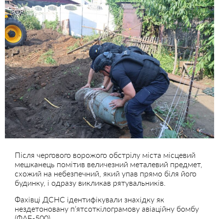
Після чергового ворожого обстрілу міста місцевий
мешканець помітив величезний металевий предмет,
схожий на небезпечний, який упав прямо біля його
будинку, і одразу викликав рятувальників.
Фахівці ДСНС ідентифікували знахідку як
нездетоновану п’ятсоткілограмову авіаційну бомбу
(ФАБ-500).