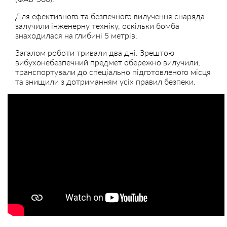
Для ефективного та безпечного вилучення снаряда
залучили інженерну техніку, оскільки бомба
знаходилася на глибині 5 метрів.
Загалом роботи тривали два дні. Зрештою
вибухонебезпечний предмет обережно вилучили,
транспортували до спеціально підготовленого місця
та знищили з дотриманням усіх правил безпеки.