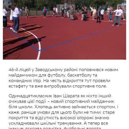
46-й ліцей у Заводському районі поповнився новим
майданчиком для футболу, баскетболу та
командних ігор. На честь відкриття тут провели
естафету та вже випробували спортивне поле.
Одинадцятикласник Іван Шарата як ніхто інший
очікував цієї події – новий спортивний майданчик
біля школи. Хлопець активно займається спортом, і
каже, раніше умови для цього були не тими: старе
покриття та відсутність високої огорожі значно
ускладнювали шкільні тренування. А тепер все
інакше: яскрава розмітка, футбольні ворота,