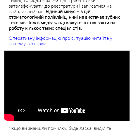
тижні, то сюди – за 2-3 дні, треба тільки
зателефонувати до реєстратури і записатися на
найближчий час.
Єдиний мінус – в цій
стоматологічній поліклініці нині не вистачає зубних
техніків. Тож в медзакладі кажуть: готові взяти на
роботу кількох таких спеціалістів.
Оперативну інформацію про ситуацію читайте у
нашому телеграмі
Якщо ви знайшли помилку, будь ласка, виділіть