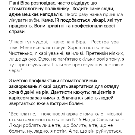
Пані Віра розповідає, часто відвідує цю
стоматологічну поліклініку. Ходить саме сюди,
адже мешкає неподалік.
Цього разу жінка прийшла
лікувати зуби.
Каже, їй подобаються лікарі, які тут
працюють. Вони привітні та професіонали своєї
справи.
“Лікарі тут чудові, – каже пані Віра. – Реєстратура
теж. Мене все влаштовує. Хороша поліклініка.
Чистенько, лікарі уважні, ввічливі. Претензій ніяких,
лише дякую. Було, не пам’ятаю скільки років тому, я
тут протезувалася. Пільгове протезування, я стою в
черзі.”
З метою профілактики стоматологічних
захворювань лікарі радять звертатися для огляду
хоча б двічі на рік. Дантисти кажуть: пацієнтів з
карієсом зараз чимало. Значна кількість людей
звертається вже з гострим болем.
“Все платне, – пояснює лікарка-стоматолог міської
стоматологічної поліклініки № 5 Надія Савельєва. –
Люди роблять лише те, що болить, а те, що не
болить, ну, ладно, я потім. А те, що він руйнується,