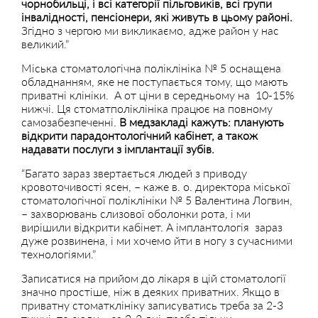
чорнобильці, і всі категорії пільговиків, всі групи
інвалідності, пенсіонери, які живуть в цьому районі.
Згідно з чергою ми викликаємо, адже район у нас
великий.”
Міська стоматологічна поліклініка № 5 оснащена
обладнанням, яке не поступається тому, що мають
приватні клініки. А от ціни в середньому на 10-15%
нижчі. Ця стоматполіклініка працює на повному
самозабезпеченні.
В медзакладі кажуть: планують
відкрити парадонтологічний кабінет, а також
надавати послуги з імплантації зубів.
“Багато зараз звертається людей з приводу
кровоточивості ясен, – каже в. о. директора міської
стоматологічної поліклініки № 5 Валентина Логвин,
– захворювань слизової оболонки рота, і ми
вирішили відкрити кабінет. А імплантологія зараз
дуже розвинена, і ми хочемо йти в ногу з сучасними
технологіями.”
Записатися на прийом до лікаря в цій стоматології
значно простіше, ніж в деяких приватних. Якщо в
приватну стоматклініку записуватись треба за 2-3