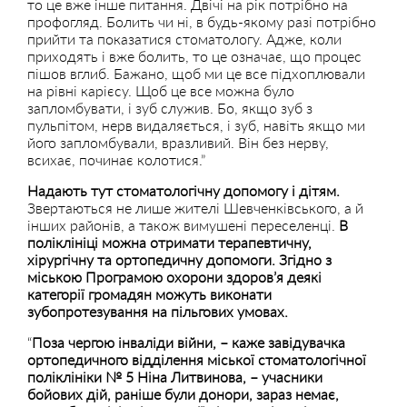
то це вже інше питання. Двічі на рік потрібно на
профогляд. Болить чи ні, в будь-якому разі потрібно
прийти та показатися стоматологу. Адже, коли
приходять і вже болить, то це означає, що процес
пішов вглиб. Бажано, щоб ми це все підхоплювали
на рівні карієсу. Щоб це все можна було
запломбувати, і зуб служив. Бо, якщо зуб з
пульпітом, нерв видаляється, і зуб, навіть якщо ми
його запломбували, вразливий. Він без нерву,
всихає, починає колотися.”
Надають тут стоматологічну допомогу і дітям.
Звертаються не лише жителі Шевченківського, а й
інших районів, а також вимушені переселенці.
В
поліклініці можна отримати терапевтичну,
хірургічну та ортопедичну допомоги. Згідно з
міською Програмою охорони здоров’я деякі
категорії громадян можуть виконати
зубопротезування на пільгових умовах.
“
Поза чергою інваліди війни, – каже завідувачка
ортопедичного відділення міської стоматологічної
поліклініки № 5 Ніна Литвинова, – учасники
бойових дій, раніше були донори, зараз немає,