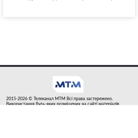
2015-2026 © Телеканал MTM Всі права застережено.
Використання будь-яких розміщених на сайті матеріалів
дозволено за умови гіперпосилання на tvmtm.online.
Інформацію, публіковану в рубриці "Прес-факт", розміщено на
правах реклами.
Created by DL agency