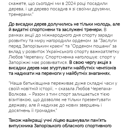
скажете, що сьогодні ми в 2024 році посадили
дерева, і це дерево посадив я зі своїми друзями,
тренерами.”
До висадки дерев долучились не тільки молодь, але
й видатні спортсмени та заслужені тренери.
В
рамках акції до міжнародного дня спорту заради
розвитку та миру нагородили орденом за “Заслуги
перед Запорізьким краєм” та “Орденом пошани” за
вклад у розвиток Українського спорту важкоатлетку
Любов Черепаху. Спортсменка наголошує: спорт у
Запоріжжі має розвиватися.
В свою чергу акція з
висадки дерев має згуртувати майбутніх чемпіонів
та надихати на перемоги у майбутніх змаганнях.
“Наша батьківщина переживає дуже складні часи у
своїй новітній історії, – сказала Любов Черепаха-
Волкова. – Разом з тим спорт залишається тією
візитівкою, що дозволяє не тільки презентувати
державу, але й надихає до нових звершень і
досягнень її громадян.”
Також найкращі учні ліцею вшанували пам’ять
випускника Запорізького обласного спортивного