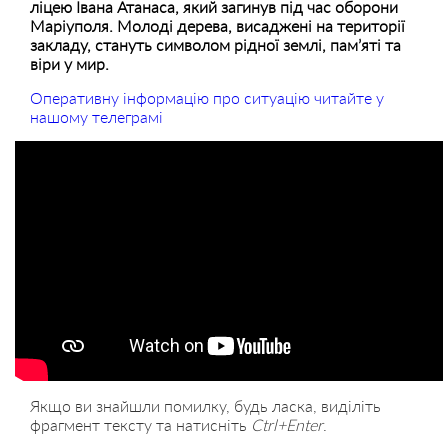
ліцею Івана Атанаса, який загинув під час оборони
Маріуполя. Молоді дерева, висаджені на території
закладу, стануть символом рідної землі, пам’яті та
віри у мир.
Оперативну інформацію про ситуацію читайте у
нашому телеграмі
Якщо ви знайшли помилку, будь ласка, виділіть
фрагмент тексту та натисніть
Ctrl+Enter
.