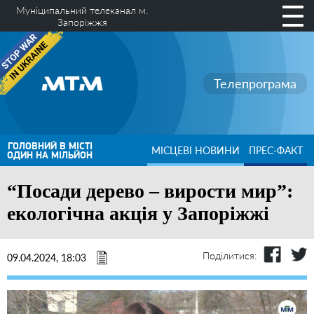
Муніципальний телеканал м.
Запоріжжя
Телепрограма
ГОЛОВНИЙ В МІСТІ
МІСЦЕВІ НОВИНИ
ПРЕС-ФАКТ
ОДИН НА МІЛЬЙОН
“Посади дерево – вирости мир”:
екологічна акція у Запоріжжі
Поділитися:
09.04.2024, 18:03