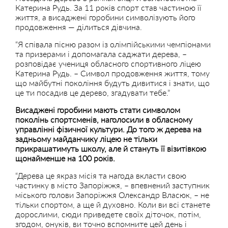
Катерина Рудь. За 11 років спорт став частиною її
життя, а висаджені горобини символізують його
продовження — ділиться дівчина.
“Я співала пісню разом із олімпійськими чемпіонами
та призерами і допомагала саджати дерева, –
розповідає учениця обласного спортивного ліцею
Катерина Рудь. – Символ продовження життя, тому
що майбутні покоління будуть дивитися і знати, що
це ти посадив це дерево, згадувати тебе.”
Висаджені горобини мають стати символом
поколінь спортсменів, наголосили в обласному
управлінні фізичної культури. До того ж дерева на
задньому майданчику ліцею не тільки
прикрашатимуть школу, але й стануть її візитівкою
щонайменше на 100 років.
“Дерева це якраз місія та нагода вкласти свою
частинку в місто Запоріжжя, – впевнений заступник
міського голови Запоріжжя Олександр Власюк, – не
тільки спортом, а ще й духовно. Коли ви всі станете
дорослими, сюди приведете своїх діточок, потім,
згодом, онуків, ви точно вспомните цей день і