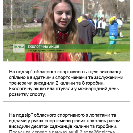
На подвір’ї обласного спортивного ліцею вихованці
спільно з видатними спортсменами та заслуженими
тренерами висадили 2 калини та 8 горобин.
Екологічну акцію влаштували у міжнародний день
розвитку спорту.
На подвір’ї обласного спортивного з лопатами та
відрами у руках спортсмени різних поколінь разом
висадили десяток саджанців калини та горобини.
Посадила дерево в рамках акції й волейболістка