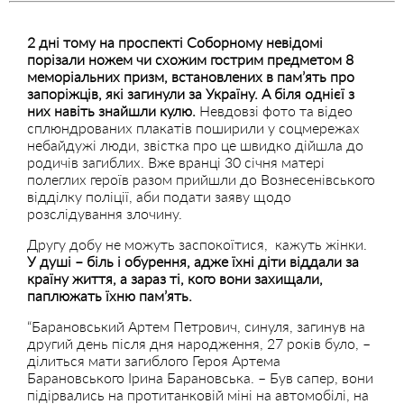
2 дні тому на проспекті Соборному невідомі
порізали ножем чи схожим гострим предметом 8
меморіальних призм, встановлених в пам’ять про
запоріжців, які загинули за Україну. А біля однієї з
них навіть знайшли кулю.
Невдовзі фото та відео
сплюндрованих плакатів поширили у соцмережах
небайдужі люди, звістка про це швидко дійшла до
родичів загиблих. Вже вранці 30 січня матері
полеглих героїв разом прийшли до Вознесенівського
відділку поліції, аби подати заяву щодо
розслідування злочину.
Другу добу не можуть заспокоїтися, кажуть жінки.
У душі – біль і обурення, адже їхні діти віддали за
країну життя, а зараз ті, кого вони захищали,
паплюжать їхню пам’ять.
“Барановський Артем Петрович, синуля, загинув на
другий день після дня народження, 27 років було, –
ділиться мати загиблого Героя Артема
Барановського Ірина Барановська. – Був сапер, вони
підірвались на протитанковій міні на автомобілі, на