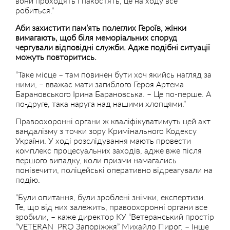
вони проходять і пакостять, це на ходу все
робиться.”
Аби захистити пам’ять полеглих Героїв, жінки
вимагають, щоб біля меморіальних споруд
чергували відповідні служби. Адже подібні ситуації
можуть повторитись.
“Таке місце – там повинен бути хоч якийсь нагляд за
ними, – вважає мати загиблого Героя Артема
Барановського Ірина Барановська. – Це по-перше. А
по-друге, така наруга над нашими хлопцями.”
Правоохоронні органи ж кваліфікуватимуть цей акт
вандалізму з точки зору Кримінального Кодексу
України. У ході розслідування мають провести
комплекс процесуальних заходів, адже вже після
першого випадку, коли призми намагались
понівечити, поліцейські оперативно відреагували на
подію.
“Були опитання, були зроблені знімки, експертизи.
Те, що від них залежить, правоохоронні органи все
зробили, – каже директор КУ “Ветеранський простір
“VETERAN PRO Запоріжжя” Михайло Пирог. – Інше