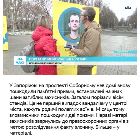
У Запоріжжі на проспекті Соборному невідомі знову
пошкодили пам’ятні призми, встановлені на знак
шани загиблих захисників. Загалом порізали вісім
стендів. Це не перший випадок вандалізму у центрі
міста, кажуть родичі полеглих воїнів. Місяць тому
зловмисники пошкодили дві призми. Наразі матері
захисників звернулись до правоохоронних органів з
метою розслідування факту злочину. Більше – у
матеріалі.