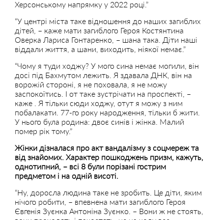
Херсонському напрямку у 2022 році.”
“У центрі міста таке відношення до наших загиблих
дітей, – каже мати загиблого Героя Костянтина
Оверка Лариса Гонтаренко, – шана така. Діти наші
віддали життя, а шани, виходить, ніякої немає.”
“Чому я туди ходжу? У мого сина немає могили, він
досі під Бахмутом лежить. Я здавала ДНК, він на
ворожій стороні, я не поховала, я не можу
заспокоїтись. І от таке зустрічати на проспекті, –
каже . Я тільки сюди ходжу, отут я можу з ним
побалакати. 77-го року народження, тільки б жити.
У нього була родина: двоє синів і жінка. Малий
помер рік тому.”
Жінки дізналася про акт вандалізму з соцмереж та
від знайомих. Характер пошкоджень призм, кажуть,
однотипний, – всі 8 були порізані гострим
предметом і на одній висоті.
“Ну, доросла людина таке не зробить. Це діти, яким
нічого робити, – впевнена мати загиблого Героя
Євгенія Зуєнка Антоніна Зуєнко. – Вони ж не стоять,