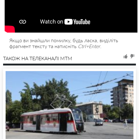
Якщо ви знайшли помилку, будь ласка, виділіть
фрагмент тексту та натисніть
Ctrl+Enter
.
ТАКОЖ НА ТЕЛЕКАНАЛІ MTM