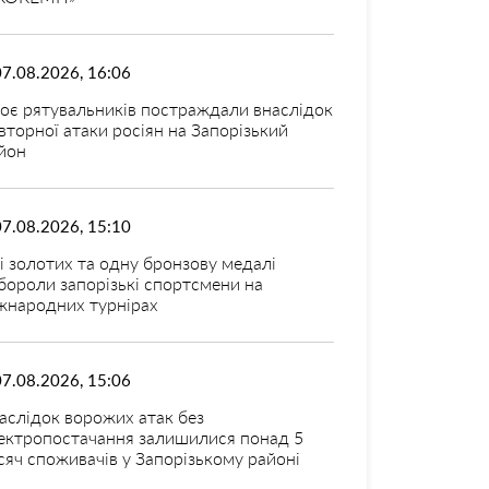
07.08.2026, 16:06
оє рятувальників постраждали внаслідок
вторної атаки росіян на Запорізький
йон
07.08.2026, 15:10
і золотих та одну бронзову медалі
бороли запорізькі спортсмени на
жнародних турнірах
07.08.2026, 15:06
аслідок ворожих атак без
ектропостачання залишилися понад 5
сяч споживачів у Запорізькому районі