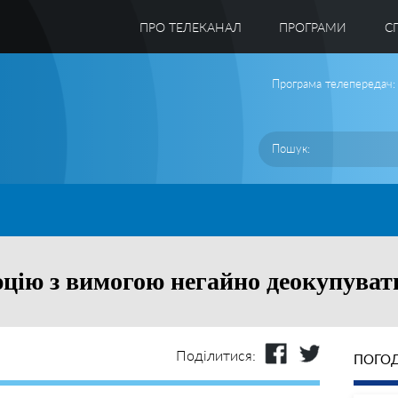
ПРО ТЕЛЕКАНАЛ
ПРОГРАМИ
C
Програма телепередач:
ію з вимогою негайно деокупуват
Поділитися:
ПОГОД