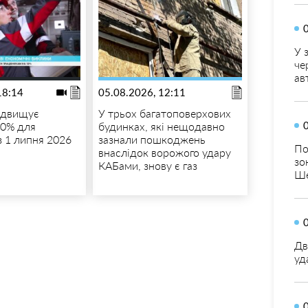
У 
че
ав
18:14
05.08.2026, 12:11
ідвищує
У трьох багатоповерхових
10% для
будинках, які нещодавно
з 1 липня 2026
зазнали пошкоджень
По
внаслідок ворожого удару
зо
КАБами, знову є газ
Ше
Дв
уд