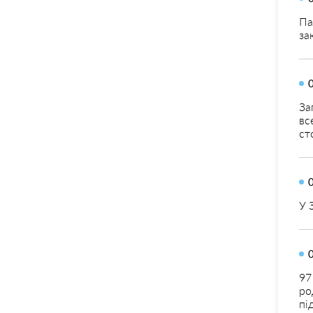
Па
за
За
вс
ст
У 
97
ро
пі