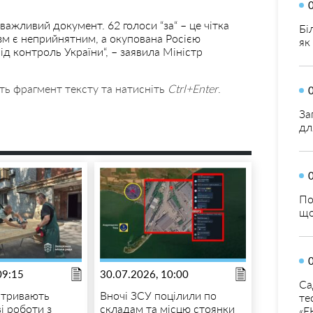
важливий документ. 62 голоси “за“ – це чітка
Бі
изм є неприйнятним, а окупована Росією
як
д контроль України“, – заявила Міністр
ть фрагмент тексту та натисніть
Ctrl+Enter
.
За
дл
По
що
09:15
30.07.2026, 10:00
Са
 тривають
Вночі ЗСУ поцілили по
те
і роботи з
складам та місцю стоянки
«Е