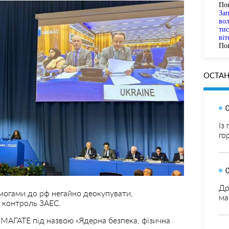
По
За
вол
тис
віт
Пог
ОСТАН
Із
го
Др
могами до рф негайно деокупувати,
ма
й контроль ЗАЕС.
 МАГАТЕ під назвою «Ядерна безпека, фізична