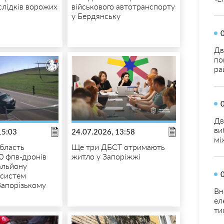
аслідків ворожих
військового автотранспорту
у Бердянську
Дв
по
ра
Дв
ви
15:03
24.07.2026, 13:58
мі
область
Ще три ДБСТ отримають
0 фпв-дронів
житло у Запоріжжі
альйону
 систем
Запорізькому
Вн
ел
ти