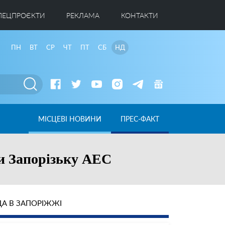
ПЕЦПРОЄКТИ
РЕКЛАМА
КОНТАКТИ
ПН
ВТ
СР
ЧТ
ПТ
СБ
НД
МІСЦЕВІ НОВИНИ
ПРЕС-ФАКТ
и Запорізьку АЕС
А В ЗАПОРІЖЖІ