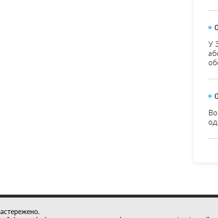
У 
аб
об
Во
од
застережено.