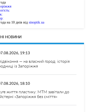
года
поріжжя
огість:
к:
ер:
ода на 10 днів від
sinoptik.ua
НІ НОВИНИ
07.08.2026, 19:13
 підвіконня — на власний город: історія
родниці із Запоріжжя
07.08.2026, 18:10
уге життя пластику: МТМ завітали до
йстерні «Запоріжжя без сміття»