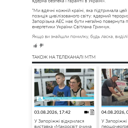
ядерна безпека і гарантії в Україні».
“Ми вдячні кожній країні, яка підтримала цей 
позиція цивілізованого світу: ядерний терор
Запорізька АЕС має бути негайно повернута пі
енергетики України Світлана Гринчук.
Якщо ви знайшли помилку, будь ласка, виділі
ТАКОЖ НА ТЕЛЕКАНАЛІ MTM
03.08.2026, 17:42
04.08.2026, 
У Запоріжжі відкрилася
У Запоріжжі
виставка «Макросвіт очима
першочергов