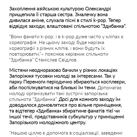
Захоплення азійською культурою Олександрі
прищепила її старша сестра. Змалечку вона
дивилася аніме, слухала пісні в стилі k-pop. Тепер
відвідує заходи, влаштовані спільнотою “Здибанка”.
“Вони фанати k-pop, і в k-pop дуже часто у кліпах є
хореографія. На цьому заході буде нарізка
хореографії з різних кліпів, і вони будуть їх
повторювати,”– пояснює керівник спільноти
“Здибанка” Станіслав Свідлов.
Містяни неодноразово бачили у різних локаціях
Запоріжжя тусовки молоді за інтересами. Так у
парку Перемоги періодично збираються косплеєри,
аби поспілкуватися на близькі їм теми.
Допомагає
молоді організувати такі зустрічі запорізька
спільнота “Здибанка”.
Досі для кожного заходу їм
доводилося домовлятися про вільне приміщення,
та відтепер «Здибанка» збиратиме фанатів тієї чи
іншої течії, представників субкультур у приміщенні
Запорізького молодіжного центру.
“Нашою ціллю є допомога в соціалізації, заведенні