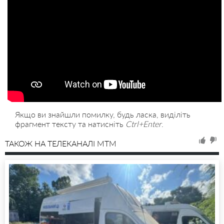
Якщо ви знайшли помилку, будь ласка, виділіть
фрагмент тексту та натисніть
Ctrl+Enter
.
ТАКОЖ НА ТЕЛЕКАНАЛІ MTM