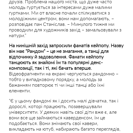
друзів. Проблема нашого міста, що дуже часто
молодь гуртується за інтересами дуже малими
гуртками. Ми от власне почали спілкуватися з
молодіжним центром, вони нам допомагають, –
розповідає пан Станіслав. – Минулого тижня ми
проводили для художників захід – замальовували з
натури.”
На нинішній захід запросили фанатів кейпопу. Назву
він має “Рандом” – це не змагання, а танці для
відпочинку й задоволення. Фанати кейпопу
танцюють як знайомі їм та популярні денс-
композиції, так і ті, які бачать вперше.
Відеофрагменти на екрані чергуються рандомно –
тобто у випадковому порядку, а молодь за
бажанням повторює ті чи інші танці або їхні
елементи.
“Є у цьому фандомі як і досить малі дівчатка, так і
дорослі, которі працюють, позавершували
університети. У деяких навіть свої діти вже є, але
вони все ще займаються каверденсом, їм це
подобається. Вони знімають свої кавери,
викладають на ютуб, набирають багато переглядів,