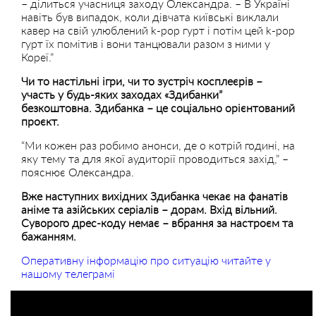
– ділиться учасниця заходу Олександра. – В Україні
навіть був випадок, коли дівчата київські виклали
кавер на свій улюблений k-pop гурт і потім цей k-pop
гурт їх помітив і вони танцювали разом з ними у
Кореї.”
Чи то настільні ігри, чи то зустріч косплеєрів –
участь у будь-яких заходах «Здибанки”
безкоштовна. Здибанка – це соціально орієнтований
проєкт.
“Ми кожен раз робимо анонси, де о котрій годині, на
яку тему та для якої аудиторії проводиться захід,” –
пояснює Олександра.
Вже наступних вихідних Здибанка чекає на фанатів
аніме та азійських серіалів – дорам. Вхід вільний.
Суворого дрес-коду немає – вбрання за настроєм та
бажанням.
Оперативну інформацію про ситуацію читайте у
нашому телеграмі