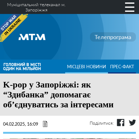
Муніципальний телеканал м.
Запоріжжя
Телепрограма
ГОЛОВНИЙ В МІСТІ
МІСЦЕВІ НОВИНИ
ПРЕС-ФАКТ
ОДИН НА МІЛЬЙОН
K-pop у Запоріжжі: як
“Здибанка” допомагає
об’єднуватись за інтересами
Поділитися:
04.02.2025, 16:09