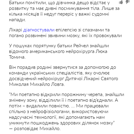
Батьки помітили, що дівчинка дещо відстає у
розвитку та має дивні посмикування тіла. Лише за
кілька місяців її недуг переріс у важкі судомні
напади.
Лікарі
діагностували
епілепсію зі спазмами та
погано розвинені звивини мозку, які їх провокували
У пошуках порятунку батьки Рейчел знайшли
відомого американського нейрохірурга Люка
Томича.
Він порадив родині звернутися за допомогою до
команди українських спеціалістів, яку очолює
досвідчений нейрохірург Дитячої Лікарні Святого
Миколая Михайло Ловга.
“Ми поетапно відкрили порожнину черепа, знайшли
змінену зону, відділили її і поетапно від’єднали. А
потім – видалили повністю. … Ми працювали
спільно з нейрофізіологами, використовуючи
надсучасні технології, які допомагають нам
уникнути пошкоджень здорових ділянок мозку”
— розповідає Михайло.