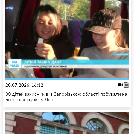
20.07.2026, 16:12
30 дітей захисників із Запорізькою області побували на
літніх канікулах у Данії