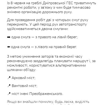
Із 8 червня на греблі Дніпровської ГЕС триватимуть
ремонтні роботи, у зв’язку з чим буде тимчасово
змінено організацію дорожнього руху.
Для проведення робіт дві з чотирьох смуг руху
перекриють. У цей період рух автотранспорту
здійснюватиметься двома смугами:
➡️ одна смуга — з правого на лівий берег;
⬅️ одна смуга — з лівого на правий берег.
З метою уникнення заторів та економії часу
рекомендуємо заздалегідь планувати маршрут і, за
можливості, користуватися альтернативними
шляхами об’їзду:
📍 Арковий міст;
📍 Вантовий міст;
📍 міст імені Преображенського.
Якщо ви знайшли помилку, будь ласка, виділіть