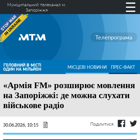
Муніципальний телеканал м.
Запоріжжя
Телепрограма
ГОЛОВНИЙ В МІСТІ
МІСЦЕВІ НОВИНИ
ПРЕС-ФАКТ
ОДИН НА МІЛЬЙОН
«Армія FM» розширює мовлення
на Запоріжжі: де можна слухати
військове радіо
Поділитися:
30.06.2026, 10:15