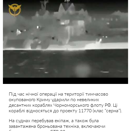
Під час нічної операції на території тимчасово
окупованого Криму ударили по невеликих
десантних кораблях Чорноморського флоту РФ. Ці
кораблі відносяться до проекту 11770 (клас “серна”).
На суднах перебував екіпаж, а також була
завантажена броньована техніка, включаючи