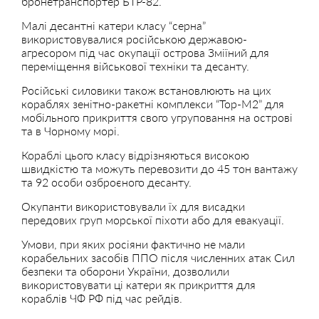
бронетранспортер БТР-82.
Малі десантні катери класу “серна”
використовувалися російською державою-
агресором під час окупації острова Зміїний для
переміщення військової техніки та десанту.
Російські силовики також встановлюють на цих
кораблях зенітно-ракетні комплекси “Тор-М2” для
мобільного прикриття свого угруповання на острові
та в Чорному морі.
Кораблі цього класу відрізняються високою
швидкістю та можуть перевозити до 45 тон вантажу
та 92 особи озброєного десанту.
Окупанти використовували їх для висадки
передових груп морської піхоти або для евакуації.
Умови, при яких росіяни фактично не мали
корабельних засобів ППО після численних атак Сил
безпеки та оборони України, дозволили
використовувати ці катери як прикриття для
кораблів ЧФ РФ під час рейдів.