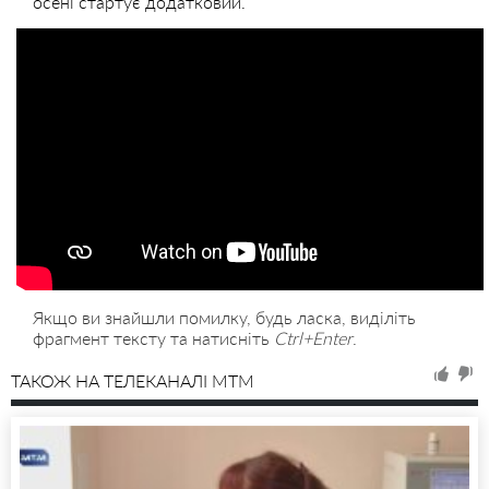
осені стартує додатковий.
Якщо ви знайшли помилку, будь ласка, виділіть
фрагмент тексту та натисніть
Ctrl+Enter
.
ТАКОЖ НА ТЕЛЕКАНАЛІ MTM