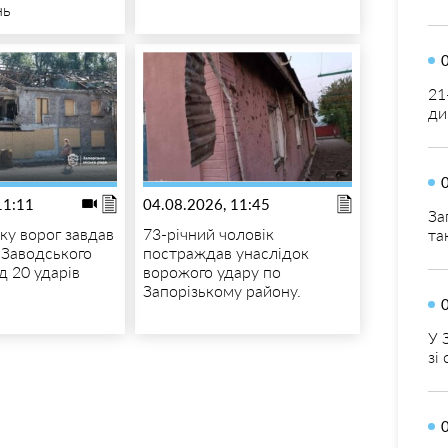
нь
21
ди
11:11
04.08.2026, 11:45
За
ку ворог завдав
73-річний чоловік
та
 Заводського
постраждав унаслідок
д 20 ударів
ворожого удару по
Запорізькому району.
У 
зі