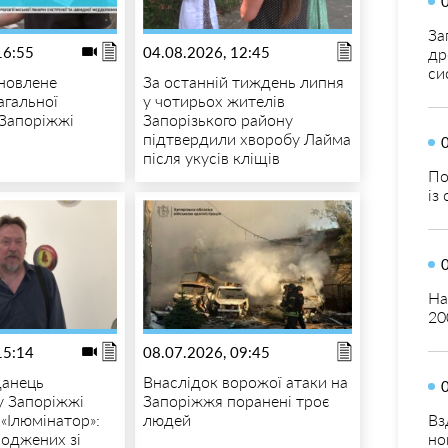
За
16:55
04.08.2026, 12:45
др
си
новлене
За останній тиждень липня
агальної
у чотирьох жителів
 Запоріжжі
Запорізького району
підтвердили хворобу Лайма
після укусів кліщів
По
із
На
20
15:14
08.07.2026, 09:45
данець
Внаслідок ворожої атаки на
у Запоріжжі
Запоріжжя поранені троє
Вз
 «Ілюмінатор»:
людей
но
роджених зі