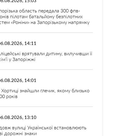
06.08.2026, 15:03
порізька область передала 300 фпв-
онів пілотам батальйону безпілотних
стем «Роніни» на Запорізькому напрямку
06.08.2026, 14:11
ліцейські врятували дитину, вилучивши її
 сім’ї у Запоріжжі
06.08.2026, 14:01
 Хортиці знайшли глечик, якому близько
00 років
06.08.2026, 13:10
довж вулиці Української встановлюють
ві дорожні знаки