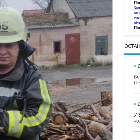
По
За
вол
тис
віт
Пог
ОСТАН
Во
По
У 
чо