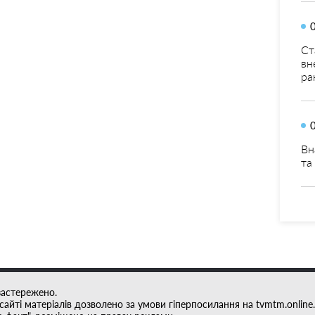
Ст
вн
ра
Вн
та
застережено.
айті матеріалів дозволено за умови гіперпосилання на tvmtm.online.