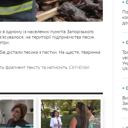
По
ко
до
 в одному із населених пунктів Запорізького
з’ясувалося, на території підприємства песик
етри.
Тр
в дістали песика з пастки. На щастя, тваринка
ув
Ук
ть фрагмент тексту та натисніть
Ctrl+Enter
.
Uk
Ви
За
по