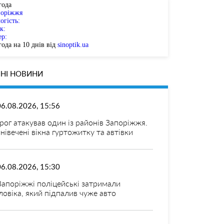
года
поріжжя
огість:
к:
ер:
ода на 10 днів від
sinoptik.ua
НІ НОВИНИ
06.08.2026, 15:56
рог атакував один із районів Запоріжжя.
нівечені вікна гуртожитку та автівки
06.08.2026, 15:30
Запоріжжі поліцейські затримали
ловіка, який підпалив чуже авто