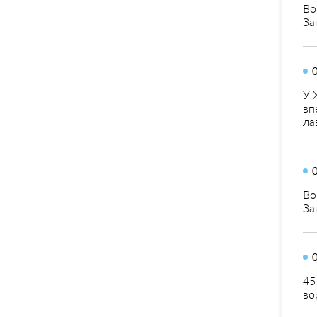
Во
За
У 
вп
ла
Во
За
45
во