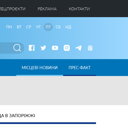
ПЕЦПРОЄКТИ
РЕКЛАМА
КОНТАКТИ
ПН
ВТ
СР
ЧТ
ПТ
СБ
НД
МІСЦЕВІ НОВИНИ
ПРЕС-ФАКТ
А В ЗАПОРІЖЖІ