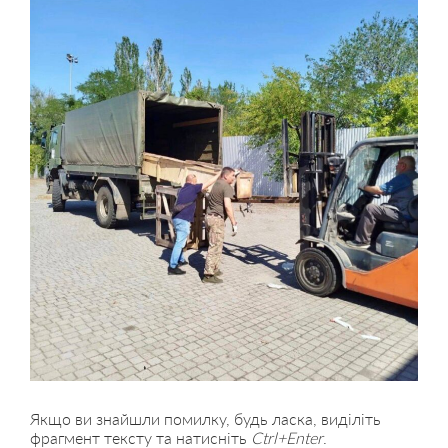
Якщо ви знайшли помилку, будь ласка, виділіть
фрагмент тексту та натисніть
Ctrl+Enter
.