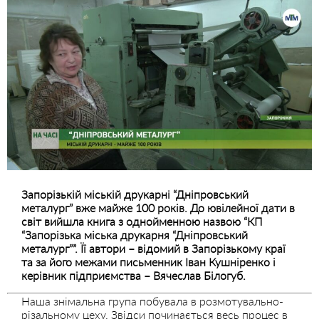
Запорізькій міській друкарні “Дніпровський
металург” вже майже 100 років. До ювілейної дати в
світ вийшла книга з однойменною назвою “КП
“Запорізька міська друкарня “Дніпровський
металург””. Її автори – відомий в Запорізькому краї
та за його межами письменник Іван Кушніренко і
керівник підприємства – Вячеслав Білогуб.
Наша знімальна група побувала в розмотувально-
різальному цеху. Звідси починається весь процес в