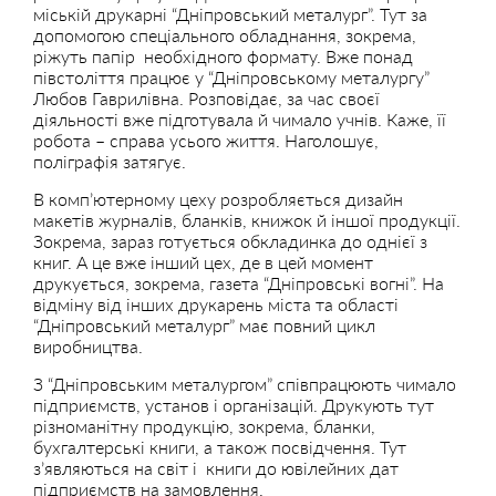
міській друкарні “Дніпровський металург”. Тут за
допомогою спеціального обладнання, зокрема,
ріжуть папір необхідного формату. Вже понад
півстоліття працює у “Дніпровському металургу”
Любов Гаврилівна. Розповідає, за час своєї
діяльності вже підготувала й чимало учнів. Каже, її
робота – справа усього життя. Наголошує,
поліграфія затягує.
В комп’ютерному цеху розробляється дизайн
макетів журналів, бланків, книжок й іншої продукції.
Зокрема, зараз готується обкладинка до однієї з
книг. А це вже інший цех, де в цей момент
друкується, зокрема, газета “Дніпровські вогні”. На
відміну від інших друкарень міста та області
“Дніпровський металург” має повний цикл
виробництва.
З “Дніпровським металургом” співпрацюють чимало
підприємств, установ і організацій. Друкують тут
різноманітну продукцію, зокрема, бланки,
бухгалтерські книги, а також посвідчення. Тут
з’являються на світ і книги до ювілейних дат
підприємств на замовлення.