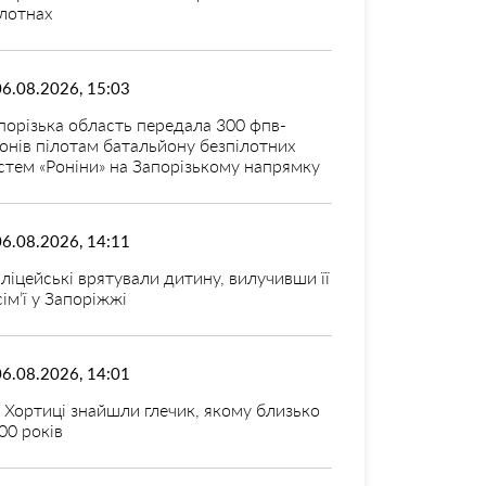
лотнах
06.08.2026, 15:03
порізька область передала 300 фпв-
онів пілотам батальйону безпілотних
стем «Роніни» на Запорізькому напрямку
06.08.2026, 14:11
ліцейські врятували дитину, вилучивши її
 сім’ї у Запоріжжі
06.08.2026, 14:01
 Хортиці знайшли глечик, якому близько
00 років