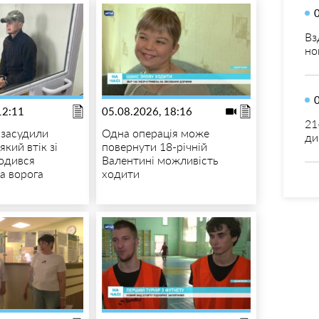
Вз
но
12:11
05.08.2026, 18:16
21
 засудили
Одна операція може
ди
який втік зі
повернути 18-річній
годився
Валентині можливість
а ворога
ходити