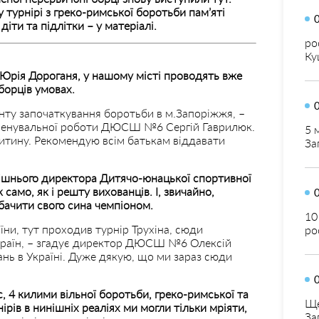
 турнірі з греко-римської боротьби пам’яті
іти та підлітки – у матеріалі.
ро
Ку
 Юрія Дороганя, у нашому місті проводять вже
борців умовах.
енту започаткування боротьби в м.Запоріжжя, –
тренувальної роботи ДЮСШ №6 Сергій Гаврилюк.
5 
дитину. Рекомендую всім батькам віддавати
За
ішнього директора Дитячо-юнацької спортивної
само, як і решту вихованців. І, звичайно,
ачити свого сина чемпіоном.
10
їни, тут проходив турнір Трухіна, сюди
ро
 країн, – згадує директор ДЮСШ №6 Олексій
ань в Україні. Дуже дякую, що ми зараз сюди
, 4 килими вільної боротьби, греко-римської та
Ще
ірів в нинішніх реаліях ми могли тільки мріяти,
За