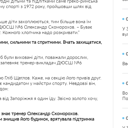
ні дітьми та підлітками саме греко-римська
му спорті з 1972 року, пройшовши шлях від
ьше діти захоплюються, тим більше вона їм
ч ДЮСШ №6 Олександр Скоморохов. – Буває
У 
т. Кожного хлопчика надо розкривати.”
ву
вними, сильними та спритними. Вчать захищатися,
 були виховані діти, поважали дорослих,
” – запевняє тренер-викладач ДЮСШ №6
Вв
 Гліб Щеглов. Каже, на секцію його привів друг.
є кандидатом у майстри спорту. Невдовзі він,
дон:
Во
 а від Запоріжжя я один їду. Звісно золото хочу,
По
о знає тренер Олександр Скоморохов.
знищив його будинок, врятувала підтримка
У 