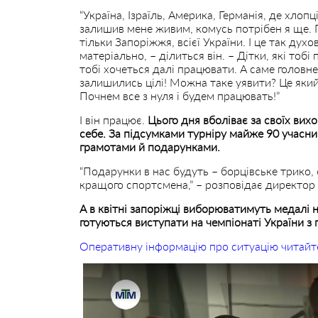
“Україна, Ізраїль, Америка, Германія, де хлоп
залишив мене живим, комусь потрібен я ще. П
тільки Запоріжжя, всієї України. І це так духо
матеріально, – ділиться він. – Дітки, які тоб
тобі хочеться далі працювати. А саме головне,
залишились цілі! Можна таке уявити? Це який-
Почнем все з нуля і будем працювать!”
І він працює.
Цього дня вболіває за своїх вихо
себе. За підсумками турніру майже 90 учасни
грамотами й подарунками.
“Подарунки в нас будуть – борцівське трико, 
кращого спортсмена,” – розповідає дирек
А в квітні запоріжці виборюватимуть медалі 
готуються виступати на чемпіонаті України з
Оперативну інформацію про ситуацію читайт