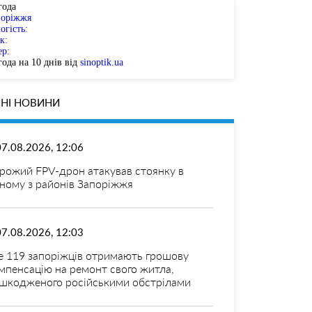
года
поріжжя
огість:
к:
ер:
ода на 10 днів від
sinoptik.ua
НІ НОВИНИ
07.08.2026, 12:06
рожий FPV-дрон атакував стоянку в
ному з районів Запоріжжя
07.08.2026, 12:03
 119 запоріжців отримають грошову
мпенсацію на ремонт свого житла,
шкодженого російськими обстрілами