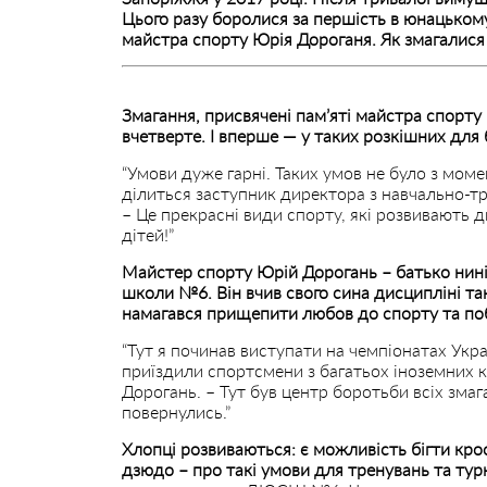
Цього разу боролися за першість в юнацькому
майстра спорту Юрія Дороганя. Як змагалися д
Змагання, присвячені пам’яті майстра спорту
вчетверте. І вперше — у таких розкішних для 
“Умови дуже гарні. Таких умов не було з мом
ділиться заступник директора з навчально-
– Це прекрасні види спорту, які розвивають 
дітей!”
Майстер спорту Юрій Дорогань – батько нин
школи №6. Він вчив свого сина дисципліні так 
намагався прищепити любов до спорту та поб
“Тут я починав виступати на чемпіонатах Укра
приїздили спортсмени з багатьох іноземних
Дорогань. – Тут був центр боротьби всіх змаг
повернулись.”
Хлопці розвиваються: є можливість бігти крос
дзюдо – про такі умови для тренувань та турн