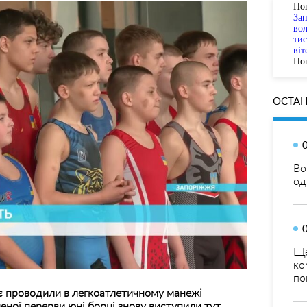
По
За
вол
тис
віт
Пог
ОСТАН
Во
од
Ще
ко
по
є проводили в легкоатлетичному манежі
еної перерви юні борці знову виступили тут.