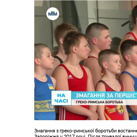
Змагання з греко-римської боротьби востанн
Запоріжжя у 2017 році. Після тривалої вимуш