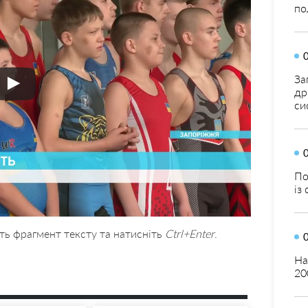
по
За
др
си
По
із
ть фрагмент тексту та натисніть
Ctrl+Enter
.
На
20