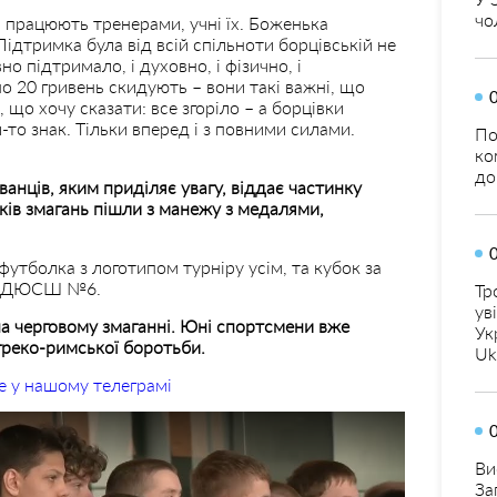
чо
ці працюють тренерами, учні їх. Боженька
ідтримка була від всій спільноти борцівській не
вно підтримало, і духовно, і фізично, і
і по 20 гривень скидують – вони такі важні, що
 що хочу сказати: все згоріло – а борцівки
то знак. Тільки вперед і з повними силами.
По
ко
до
ванців, яким приділяє увагу, віддає частинку
ків змагань пішли з манежу з медалями,
футболка з логотипом турніру усім, та кубок за
тор ДЮСШ №6.
Тр
ув
на черговому змаганні. Юні спортсмени вже
Ук
 греко-римської боротьби.
Uk
е у нашому телеграмі
Ви
За