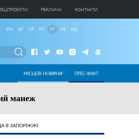
ПЕЦПРОЄКТИ
РЕКЛАМА
КОНТАКТИ
ПН
ВТ
СР
ЧТ
ПТ
СБ
НД
МІСЦЕВІ НОВИНИ
ПРЕС-ФАКТ
ний манеж
А В ЗАПОРІЖЖІ