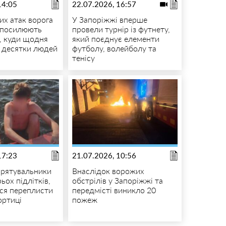
14:05
22.07.2026, 16:57
их атак ворога
У Запоріжжі вперше
 посилюють
провели турнір із футнету,
ь, куди щодня
який поєднує елементи
 десятки людей
футболу, волейболу та
тенісу
17:23
21.07.2026, 10:56
 рятувальники
Внаслідок ворожих
ьох підлітків,
обстрілів у Запоріжжі та
ися переплисти
передмісті виникло 20
ортиці
пожеж