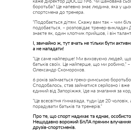
каже директор ДЮСШ №6. Чи шанована сьогод
боротьба? Це напевно знає людина, яка у цьо
спортсмена до тренера.
“Подобається дітям. Скажу вам так – чим біл
подобається, – розповідає тренер-виклада
знаєте як, один хлопчик прийшов, і він талан
І, звичайно ж, тут вчать не тільки бути акти
а не нападати!
“Це саме найперше! Ми виховуємо людей, щоб
батьків своїх. Це найперше, що ми робимо,
Олександр Скоморохов.
6 років займається греко-римською боротьбою
Сподобалось, став займатися серйозно і вже 
єдиний від Запоріжжя, їде на змагання за кор
“Це всесвітня гімназіада, туди їде 20 чоловік,
порадувати батьків та тренерів.”
Про те, що спорт надихає та єднає, особист
Нещодавно ворожий БпЛА прямим влучанням 
друзів-спортсменів.