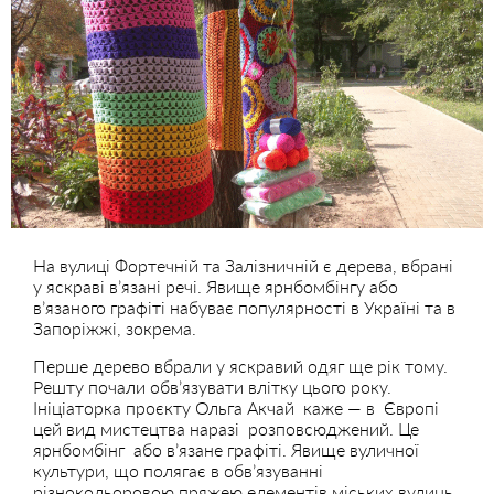
На вулиці Фортечній та Залізничній є дерева, вбрані
у яскраві в’язані речі. Явище ярнбомбінгу або
в’язаного графіті набуває популярності в Україні та в
Запоріжжі, зокрема.
Перше дерево вбрали у яскравий одяг ще рік тому.
Решту почали обв’язувати влітку цього року.
Ініціаторка проєкту Ольга Акчай каже — в Європі
цей вид мистецтва наразі розповсюджений. Це
ярнбомбінг або в’язане графіті. Явище вуличної
культури, що полягає в обв’язуванні
різнокольоровою пряжею елементів міських вулиць.