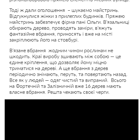
Тоді ж дали оголошення – шукаємо майстринь.
Відгукнулися жінки з прилеглих будинків. Пряжею
майстринь забезпечує фірма пані Ольги. В’язальниці
обирають дерево, проводять заміри, в’яжуть
фантазійне вбрання, приносять і вже на місті
закріплюють його на стовбурі.
В’язане вбрання жодним чином рослинам не
шкодить. Краї виробу зшивають між собою — це
єдине кріплення, що дозволяє йому міцно
триматися на дереві. А ще вбрання з дерев
періодично знімають, перуть, та повертають назад.
Все як у людей — одяг чистий та випраний. Всього
на Фортечній та Залізничній вже 16 дерев мають
власне вбрання. Решта чекають своєї черги.