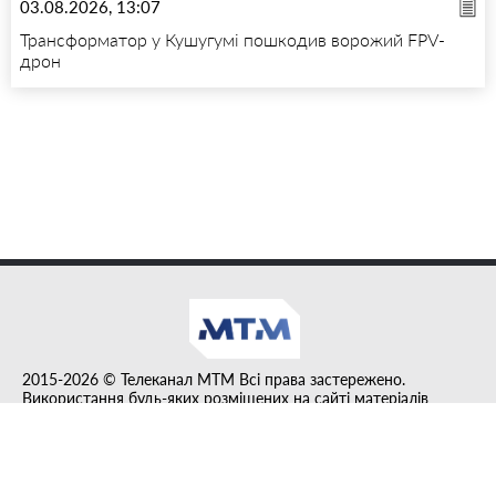
03.08.2026, 13:07
Трансформатор у Кушугумі пошкодив ворожий FPV-
дрон
2015-2026 © Телеканал MTM Всі права застережено.
Використання будь-яких розміщених на сайті матеріалів
дозволено за умови гіперпосилання на tvmtm.online.
Інформацію, публіковану в рубриці "Прес-факт", розміщено на
правах реклами.