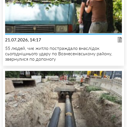
21.07.2026, 14:17
55 людей, чиє житло постраждало внаслідок
сьогоднішнього удару по Вознесенівському району,
звернулися по допомогу