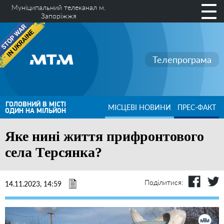
Муніципальний телеканал м.
Запоріжжя
Телепрограма
ГОЛОВНИЙ В МІСТІ
МІСЦЕВІ НОВИНИ
ПРЕС-ФАКТ
ОДИН НА МІЛЬЙОН
Яке нині життя прифронтового
села Терсянка?
Поділитися:
14.11.2023, 14:59