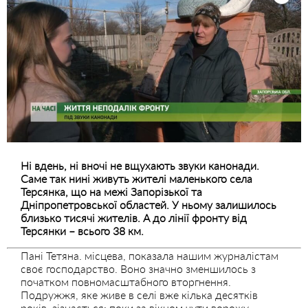
Ні вдень, ні вночі не вщухають звуки канонади.
Саме так нині живуть жителі маленького села
Терсянка, що на межі Запорізької та
Дніпропетровської областей. У ньому залишилось
близько тисячі жителів. А до лінії фронту від
Терсянки – всього 38 км.
Пані Тетяна. місцева, показала нашим журналістам
своє господарство. Воно значно зменшилось з
початком повномасштабного вторгнення.
Подружжя, яке живе в селі вже кілька десятків
років, зізнається: поки за вікном чути ворожу