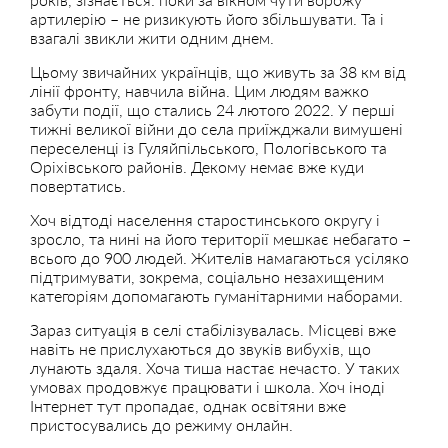
артилерію – не ризикують його збільшувати. Та і
взагалі звикли жити одним днем.
Цьому звичайних українців, що живуть за 38 км від
лінії фронту, навчила війна. Цим людям важко
забути події, що стались 24 лютого 2022. У перші
тижні великої війни до села приїжджали вимушені
переселенці із Гуляйпільського, Пологівського та
Оріхівського районів. Декому немає вже куди
повертатись.
Хоч відтоді населення старостинського округу і
зросло, та нині на його території мешкає небагато –
всього до 900 людей. Жителів намагаються усіляко
підтримувати, зокрема, соціально незахищеним
категоріям допомагають гуманітарними наборами.
Зараз ситуація в селі стабілізувалась. Місцеві вже
навіть не прислухаються до звуків вибухів, що
лунають здаля. Хоча тиша настає нечасто. У таких
умовах продовжує працювати і школа. Хоч іноді
Інтернет тут пропадає, однак освітяни вже
пристосувались до режиму онлайн.