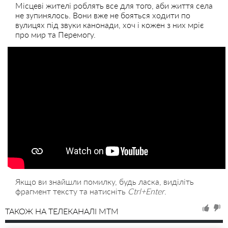
Місцеві жителі роблять все для того, аби життя села
не зупинялось. Вони вже не бояться ходити по
вулицях під звуки канонади, хоч і кожен з них мріє
про мир та Перемогу.
Якщо ви знайшли помилку, будь ласка, виділіть
фрагмент тексту та натисніть
Ctrl+Enter
.
ТАКОЖ НА ТЕЛЕКАНАЛІ MTM