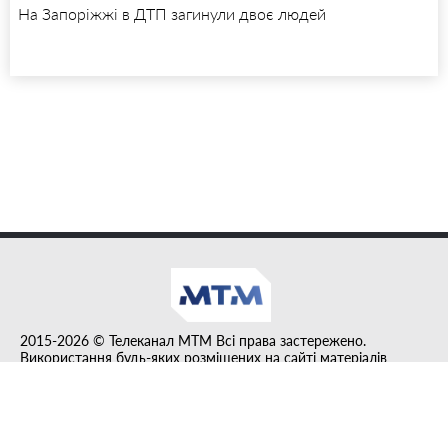
На Запоріжжі в ДТП загинули двоє людей
2015-2026 © Телеканал MTM Всі права застережено.
Використання будь-яких розміщених на сайті матеріалів
дозволено за умови гіперпосилання на tvmtm.online.
Інформацію, публіковану в рубриці "Прес-факт", розміщено на
правах реклами.