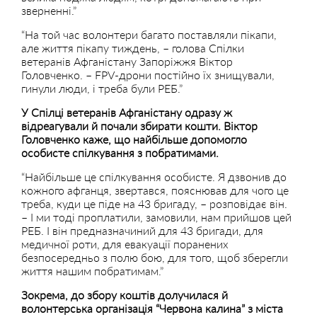
зверненні.”
“На той час волонтери багато поставляли пікапи,
але життя пікапу тиждень, – голова Спілки
ветеранів Афганістану Запоріжжя Віктор
Головченко. – FPV-дрони постійно їх знищували,
гинули люди, і треба були РЕБ.”
У Спілці ветеранів Афганістану одразу ж
відреагували й почали збирати кошти. Віктор
Головченко каже, що найбільше допомогло
особисте спілкування з побратимами.
“Найбільше це спілкування особисте. Я дзвонив до
кожного афганця, звертався, пояснював для чого це
треба, куди це піде на 43 бригаду, – розповідає він.
– І ми тоді проплатили, замовили, нам прийшов цей
РЕБ. І він предназначиний для 43 бригади, для
медичної роти, для евакуації поранених
безпосередньо з полю бою, для того, щоб зберегли
життя нашим побратимам.”
Зокрема, до збору коштів долучилася й
волонтерська організація “Червона калина” з міста