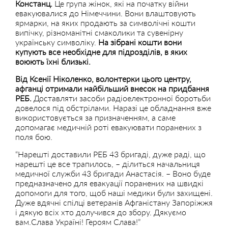
Констанц.
Це група жінок, які на початку війни
евакуювалися до Німеччини. Вони влаштовують
ярмарки, на яких продають за символічні кошти
випічку, різноманітні смаколики та сувенірну
українську символіку.
На зібрані кошти вони
купують все необхідне для підрозділів, в яких
воюють їхні близькі.
Від Ксенії Ніколенко, волонтерки цього центру,
афганці отримали найбільший внесок на придбання
РЕБ.
Доставляти засоби радіоелектронної боротьби
довелося під обстрілами. Наразі це обладнання вже
використовується за призначенням, а саме
допомагає медичній роті евакуювати поранених з
поля бою.
“Нарешті доставили РЕБ 43 бригаді, дуже раді, що
нарешті це все трапилось, – ділиться начальниця
медичної служби 43 бригади Анастасія. – Воно буде
предназначено для евакуації поранених на швидкі
допомоги для того, щоб наші медики були захищені.
Дуже вдячні спілці ветеранів Афганістану Запоріжжя
і дякую всіх хто долучився до збору. Дякуємо
вам.Слава Україні! Героям Слава!”