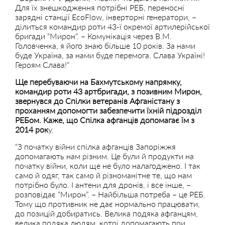
Для їх знешкодження потрібні РЕБ, переносні
зарядні станції EcoFlow, інверторні генератори, –
ділиться командир роти 43-ї окремої артилерійської
бригади “Мирон”. – Комунікація через В.М.
Головченка, я його знаю більше 10 років. За нами
буде Україна, за нами буде перемога. Слава Україні!
Героям Слава!”
Ще перебуваючи на Бахмутському напрямку,
командир роти 43 артбригади, з позивним Мирон,
звернувся до Спілки ветеранів Афганістану з
проханням допомогти забезпечити їхній підрозділ
РЕБом. Каже, що Спілка афганців допомагає їм з
2014 рок
у.
“З початку війни спілка афганців Запоріжжя
допомагають нам різним. Це були й продукти на
початку війни, коли ще не було налагоджено. І так
само й одяг, так само й різноманітне те, що нам
потрібно було. І антени для дронів, і все інше, –
розповідає “Мирон”. – Найбільша потреба – це РЕБ.
Тому що противник не дає нормально працювати,
до позицій добиратись. Велика подяка афганцям,
велика подяка людям, котрі допомагають при