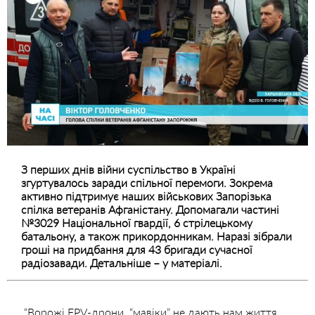
З перших днів війни суспільство в Україні
згуртувалось заради спільної перемоги. Зокрема
активно підтримує наших військових Запорізька
спілка ветеранів Афганістану. Допомагали частині
№3029 Національної гвардії, 6 стрілецькому
батальону, а також прикордонникам. Наразі зібрали
гроші на придбання для 43 бригади сучасної
радіозавади. Детальніше – у матеріалі.
“Ворожі FPV-дрони, “мавіки” не дають нам життя.