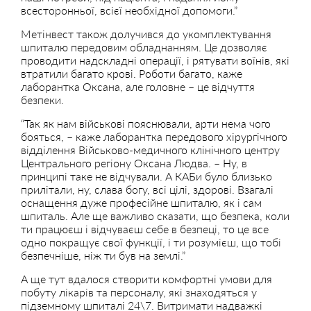
всесторонньої, всієї необхідної допомоги.”
Метінвест також долучився до укомплектування
шпиталю передовим обладнанням. Це дозволяє
проводити надскладні операції, і рятувати воїнів, які
втратили багато крові. Роботи багато, каже
лаборантка Оксана, але головне – це відчуття
безпеки.
“Так як нам військові пояснювали, арти нема чого
бояться, – каже лаборантка передового хірургічного
відділення Військово-медичного клінічного центру
Центрального регіону Оксана Людва. – Ну, в
принципі таке не відчували. А КАБи було близько
прилітали, ну, слава богу, всі цілі, здорові. Взагалі
оснащення дуже професійне шпиталю, як і сам
шпиталь. Але ще важливо сказати, що безпека, коли
ти працюєш і відчуваєш себе в безпеці, то це все
одно покращує свої функції, і ти розумієш, що тобі
безпечніше, ніж ти був на землі.”
А ще тут вдалося створити комфортні умови для
побуту лікарів та персоналу, які знаходяться у
підземному шпиталі 24\7. Витримати надважкі