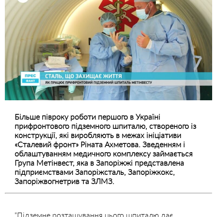
Більше півроку роботи першого в Україні
прифронтового підземного шпиталю, створеного із
конструкції, які виробляють в межах ініціативи
«Сталевий фронт» Ріната Ахметова. Зведенням і
облаштуванням медичного комплексу займається
Група Метінвест, яка в Запоріжжі представлена
підприємствами Запоріжсталь, Запоріжкокс,
Запоріжвогнетрив та ЗЛМЗ.
“Підземне розташування цього шпиталю дає