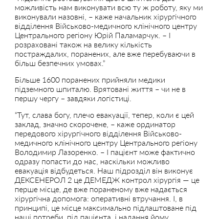
можливість нам виконувати всю ту ж роботу, яку ми
виконували назовні, – каже начальник хірургічного
відділення Військово-медичного клінічного центру
Центрального регіону Юрій Паламарчук. – І
розраховані також на велику кількість
постраждалих, поранених, але вже перебуваючи в
більш безпечних умовах.”
Більше 1600 поранених прийняли медики
підземного шпиталю. Врятовані життя – чи не в
першу чергу – завдяки логістиці.
“Тут, слава богу, плечо евакуації, тепер, коли є цей
заклад, значно скорочене, – каже ординатор
передового хірургічного відділення Військово-
медичного клінічного центру Центрального регіону
Володимир Лазоренко. – І пацієнт може фактично
одразу попасти до нас, наскільки можливо
евакуація відбудеться. Наш підрозділ він виконує
ДЕКСЕНЕРОЛ 2 це ДЕМЕДЖ контрол хірургія — це
перше місце, де вже пораненому вже надається
хірургічна допомога: оперативні втручання. І, в
принципі, це місце максимально підлаштоване під
наші потреби, під пацієнта, і надання йому