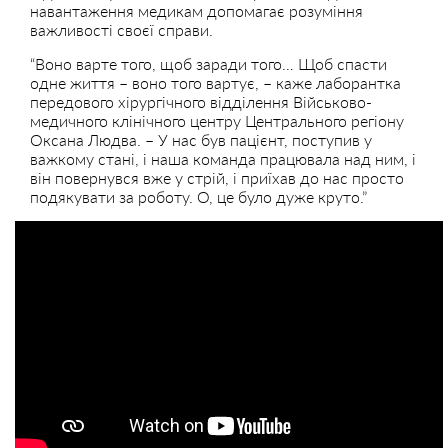
навантаження медикам допомагає розуміння
важливості своєї справи.
“Воно варте того, щоб заради того… Щоб спасти
одне життя – воно того вартує, – каже лаборантка
передового хірургічного відділення Військово-
медичного клінічного центру Центрального регіону
Оксана Людва. – У нас був пацієнт, поступив у
важкому стані, і наша команда працювала над ним, і
він повернувся вже у стрій, і приїхав до нас просто
подякувати за роботу. О, це було дуже круто.”