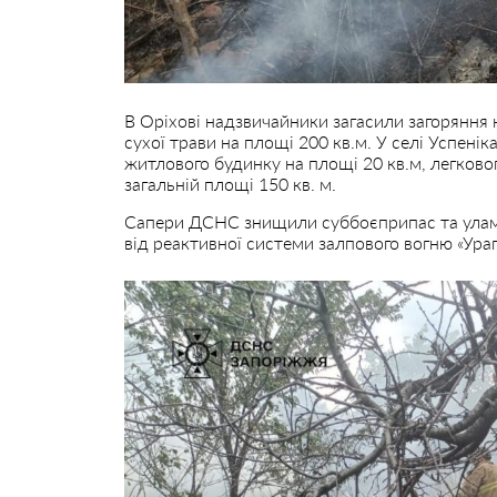
В Оріхові надзвичайники загасили загоряння н
сухої трави на площі 200 кв.м. У селі Успені
житлового будинку на площі 20 кв.м, легковог
загальній площі 150 кв. м.
Сапери ДСНС знищили суббоєприпас та улам
від реактивної системи залпового вогню «Ураг