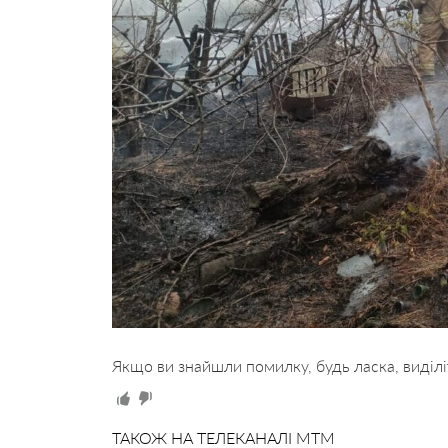
Якщо ви знайшли помилку, будь ласка, виділі
ТАКОЖ НА ТЕЛЕКАНАЛІ MTM