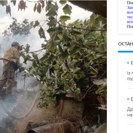
По
За
вол
тис
віт
Пог
ОСТАН
Із
го
Др
ма