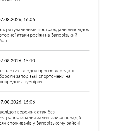
07.08.2026, 16:06
оє рятувальників постраждали внаслідок
вторної атаки росіян на Запорізький
йон
07.08.2026, 15:10
і золотих та одну бронзову медалі
бороли запорізькі спортсмени на
жнародних турнірах
07.08.2026, 15:06
аслідок ворожих атак без
ектропостачання залишилися понад 5
сяч споживачів у Запорізькому районі