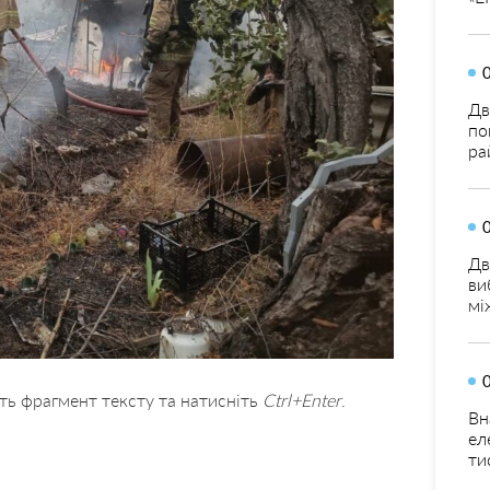
Дв
по
ра
Дв
ви
мі
ть фрагмент тексту та натисніть
Ctrl+Enter
.
Вн
ел
ти