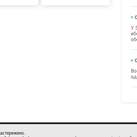
У 
аб
об
Во
од
застережено.