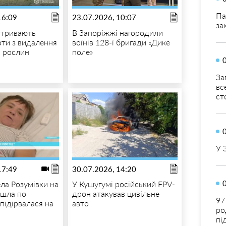
Па
16:09
23.07.2026, 10:07
за
 тривають
В Запоріжжі нагородили
оти з видалення
воїнів 128-ї бригади «Дике
 рослин
поле»
За
вс
ст
У 
17:49
30.07.2026, 14:20
ла Розумівки на
У Кушугумі російський FPV-
ішла по
дрон атакував цивільне
97
підірвалася на
авто
ро
пі