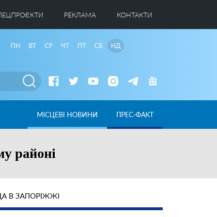
ПЕЦПРОЄКТИ
РЕКЛАМА
КОНТАКТИ
ПН
ВТ
СР
ЧТ
ПТ
СБ
НД
МІСЦЕВІ НОВИНИ
ПРЕС-ФАКТ
му районі
А В ЗАПОРІЖЖІ