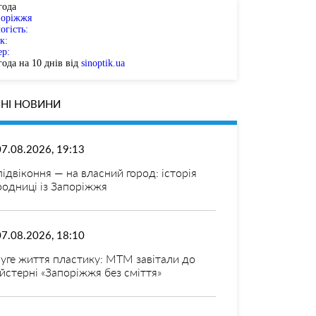
года
поріжжя
огість:
к:
ер:
ода на 10 днів від
sinoptik.ua
НІ НОВИНИ
07.08.2026, 19:13
 підвіконня — на власний город: історія
родниці із Запоріжжя
07.08.2026, 18:10
уге життя пластику: МТМ завітали до
йстерні «Запоріжжя без сміття»