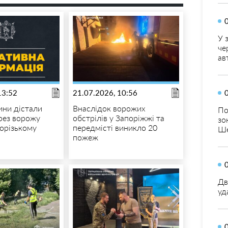
У 
че
ав
13:52
21.07.2026, 10:56
ни дістали
Внаслідок ворожих
По
рез ворожу
обстрілів у Запоріжжі та
зо
порізькому
передмісті виникло 20
Ше
пожеж
Дв
уд