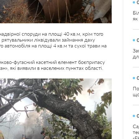
Бі
як
адвірної споруди на площі 40 кв.м, крім того
ка рятувальники ліквідували займання даху
о автомобіля на площі 4 кв.м та сухої трави на
За
дл
ково-фугасний касетний елемент боєприпасу
ан», які виявили в населених пунктах області.
По
що
Са
те
«Е