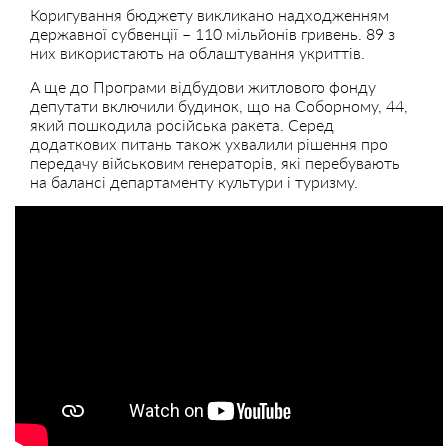
Коригування бюджету викликано надходженням
державної субвенції – 110 мільйонів гривень. 89 з
них використають на облаштування укриттів.
А ще до Програми відбудови житлового фонду
депутати включили будинок, що на Соборному, 44,
який пошкодила російська ракета. Серед
додаткових питань також ухвалили рішення про
передачу військовим генераторів, які перебувають
на балансі департаменту культури і туризму.