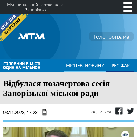
Муніципальний телеканал м.
Запоріжжя
Телепрограма
ГОЛОВНИЙ В МІСТІ
МІСЦЕВІ НОВИНИ
ПРЕС-ФАКТ
ОДИН НА МІЛЬЙОН
Відбулася позачергова сесія
Запорізької міської ради
Поділитися:
03.11.2023, 17:23