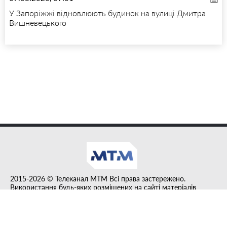
У Запоріжжі відновлюють будинок на вулиці Дмитра
Вишневецького
2015-2026 © Телеканал MTM Всі права застережено.
Використання будь-яких розміщених на сайті матеріалів
дозволено за умови гіперпосилання на tvmtm.online.
Інформацію, публіковану в рубриці "Прес-факт", розміщено на
правах реклами.