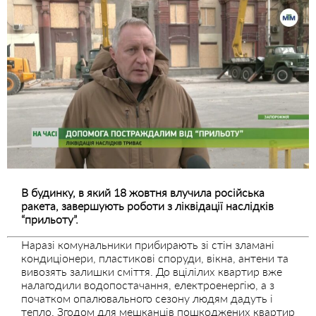
В будинку, в який 18 жовтня влучила російська
ракета, завершують роботи з ліквідації наслідків
“прильоту”.
Наразі комунальники прибирають зі стін зламані
кондиціонери, пластикові споруди, вікна, антени та
вивозять залишки сміття. До вцілілих квартир вже
налагодили водопостачання, електроенергію, а з
початком опалювального сезону людям дадуть і
тепло. Згодом для мешканців пошкоджених квартир