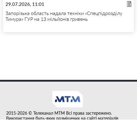
29.07.2026, 11:01
Запорізька область надала техніки «Спецпідрозділу
Тимура» ГУР на 13 мільйонів гривень
2015-2026 © Телеканал MTM Всі права застережено.
Використання будь-яких розміщених на сайті матеріалів
дозволено за умови гіперпосилання на tvmtm.online.
Інформацію, публіковану в рубриці "Прес-факт", розміщено на
правах реклами.