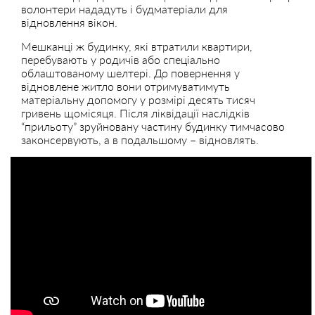
волонтери нададуть і будматеріали для
відновлення вікон.
Мешканці ж будинку, які втратили квартири,
перебувають у родичів або спеціально
облаштованому шелтері. До повернення у
відновлене житло вони отримуватимуть
матеріальну допомогу у розмірі десять тисяч
гривень щомісяця. Після ліквідації наслідків
“прильоту” зруйновану частину будинку тимчасово
законсервують, а в подальшому – відновлять.