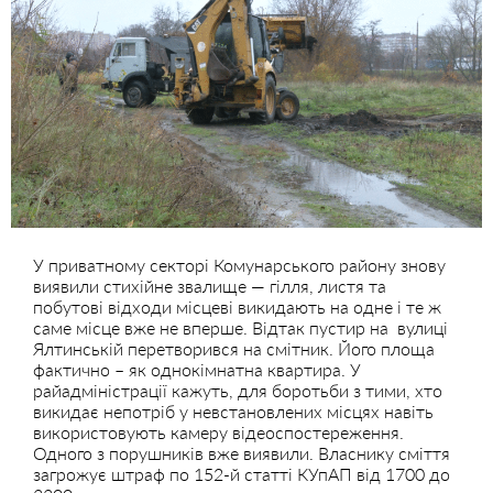
У приватному секторі Комунарського району знову
виявили стихійне звалище — гілля, листя та
побутові відходи місцеві викидають на одне і те ж
саме місце вже не вперше. Відтак пустир на вулиці
Ялтинській перетворився на смітник. Його площа
фактично – як однокімнатна квартира. У
райадміністрації кажуть, для боротьби з тими, хто
викидає непотріб у невстановлених місцях навіть
використовують камеру відеоспостереження.
Одного з порушників вже виявили. Власнику сміття
загрожує штраф по 152-й статті КУпАП від 1700 до