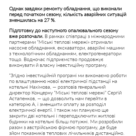
Однак завдяки ремонту обладнання, що виконали
перед початком сезону, кількість аварійних ситуацій
зменшилась на 27 %.
Підготовку до наступного опалювального сезону
вже розпочали.
В рамках співпраці з міжнародними
партнерами “Міські теплові мережі» отримали
насосне обладнання, екскаватори, аварійні машини
з технологічним обладнанням, електрогенератори
тощо. Водночас підприємство продовжує
виконувати й власну інвестиційну програму.
“Згідно інвестиційній програмі ми виконаємо роботи
по влаштуванню нової електричної підстанції на
котельні Нахімова, — розповів генеральний
директор Концерну “Міські теплові мережі” Сергій
Астапенков, — що дозволить нам перейти в
категорію А, і зменшити оплату за розподіл
електричної енергії. І також ми плануємо ще
закрити дві котельні і переподключити житлові
будинки на котельні більш потужні. Ми розробили
разом з австрійською фірмою програму, де буде
зйом показників теплових лічильників дистанційно.