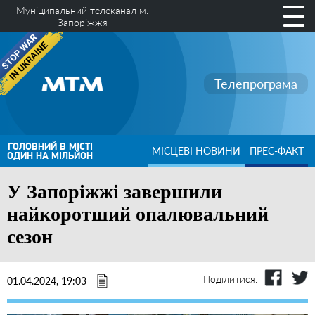
Муніципальний телеканал м.
Запоріжжя
Телепрограма
ГОЛОВНИЙ В МІСТІ
МІСЦЕВІ НОВИНИ
ПРЕС-ФАКТ
ОДИН НА МІЛЬЙОН
У Запоріжжі завершили
найкоротший опалювальний
сезон
Поділитися:
01.04.2024, 19:03