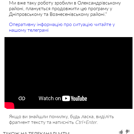
Ми вже таку роботу зробили в Олександрівському
районі, планується продовжити цю програму у
Дніпровському та Вознесенівському районі.”
Оперативну інформацію про ситуацію читайте у
нашому телеграмі
Якщо ви знайшли помилку, будь ласка, виділіть
фрагмент тексту та натисніть
Ctrl+Enter
.
ТАКОЖ НА ТЕЛЕКАНАЛІ MTM