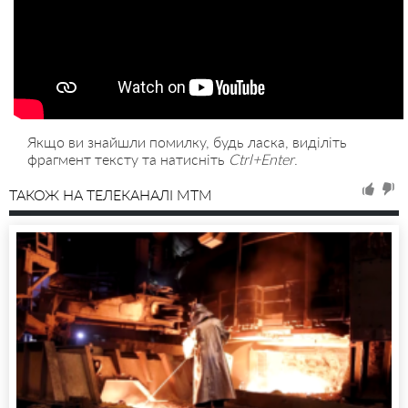
Якщо ви знайшли помилку, будь ласка, виділіть
фрагмент тексту та натисніть
Ctrl+Enter
.
ТАКОЖ НА ТЕЛЕКАНАЛІ MTM