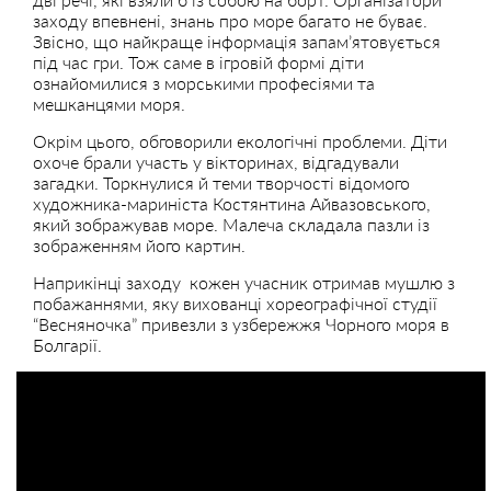
заходу впевнені, знань про море багато не буває.
Звісно, що найкраще інформація запам’ятовується
під час гри. Тож саме в ігровій формі діти
ознайомилися з морськими професіями та
мешканцями моря.
Окрім цього, обговорили екологічні проблеми. Діти
охоче брали участь у вікторинах, відгадували
загадки. Торкнулися й теми творчості відомого
художника-мариніста Костянтина Айвазовського,
який зображував море. Малеча складала пазли із
зображенням його картин.
Наприкінці заходу кожен учасник отримав мушлю з
побажаннями, яку вихованці хореографічної студії
“Весняночка” привезли з узбережжя Чорного моря в
Болгарії.