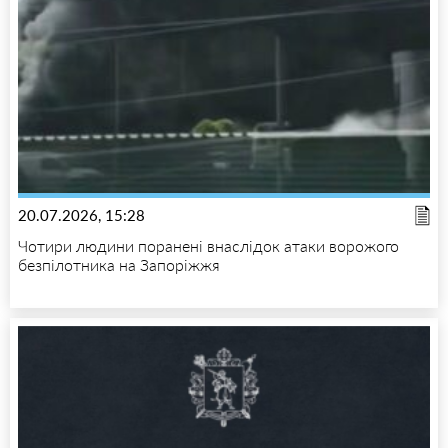
20.07.2026, 15:28
Чотири людини поранені внаслідок атаки ворожого
безпілотника на Запоріжжя