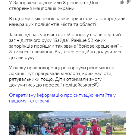
У Запоріжжі відзначили 8 річницю з Дня
створення Нацполіції України
В одному з місцевих парків привітали та нагородили
найкращих поліціянтів міста та області.
Також під час урочистостей присягу склав перший
загін дитячого руху “Байда”. Раніше 52 юних
запоріжців пройшли так зване “бойове хрешення” –
3-тижневі навчання. Відтепер офіційно долучились
до лав руху.
У парку правоохоронці розгорнули різноманітні
локації. Тут працювали кінологи, криміналісти,
рятувальники тощо. Діти отримали змогу
долучитись до професії поліцейського🫡
Оперативну інформацію про ситуацію читайте у
нашому телеграмі