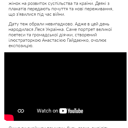
жінок на розвиток суспільства та країни. Деякі з
плакатів передають почуття та нові переживання,
що з’явилися під час війни.
Дату теж обрали невипадково. Адже в цей день
народилася Леся Українка. Саме портрет великої
поетеси та громадської діячки, створений
ілюстраторкою Анастасією Гайдаєнко, очолює
експозицію.
Якщо ви знайшли помилку, будь ласка, виділіть