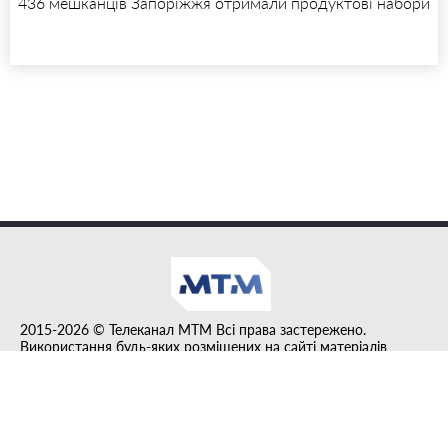
436 мешканців Запоріжжя отримали продуктові набори
2015-2026 © Телеканал MTM Всі права застережено.
Використання будь-яких розміщених на сайті матеріалів
дозволено за умови гіперпосилання на tvmtm.online.
Інформацію, публіковану в рубриці "Прес-факт", розміщено на
правах реклами.
Created by DL agency