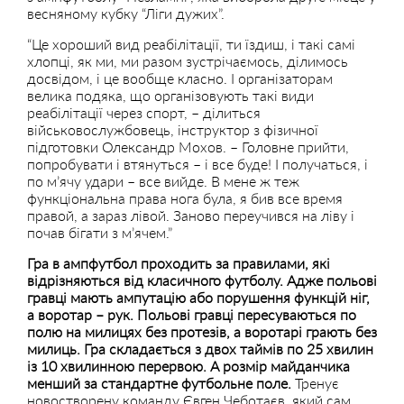
весняному кубку “Ліги дужих”.
“Це хороший вид реабілітації, ти їздиш, і такі самі
хлопці, як ми, ми разом зустрічаємось, ділимось
досвідом, і це вообще класно. І організаторам
велика подяка, що організовують такі види
реабілітації через спорт, – ділиться
військовослужбовець, інструктор з фізичної
підготовки Олександр Мохов. – Головне прийти,
попробувати і втянуться – і все буде! І получаться, і
по м’ячу удари – все вийде. В мене ж теж
функціональна права нога була, я бив все время
правой, а зараз лівой. Заново переучився на ліву і
почав бігати з м’ячем.”
Гра в ампфутбол проходить за правилами, які
відрізняються від класичного футболу. Адже польові
гравці мають ампутацію або порушення функцій ніг,
а воротар – рук. Польові гравці пересуваються по
полю на милицях без протезів, а воротарі грають без
милиць. Гра складається з двох таймів по 25 хвилин
із 10 хвилинною перервою. А розмір майданчика
менший за стандартне футбольне поле.
Тренує
новостворену команду Євген Чеботаєв, який сам