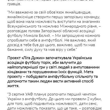
гравців.
“Ми вважаємо за свій обов’язок якнайшвидше,
якнайякісніше створити першу запорізьку команду,
щоб вона мала можливість виступати на змаганнях
Всеукраїнського та можливо Міжнародного рівня, –
розповідає голова Запорізької обласної асоціації
футболу Микола Бєлий. – Ми запрошуємо кожного
спробувати себе в ампфутболі. Не важливо, який
досвід в тебе був до цього, важливо, щоб ти мав
бажання, силу духу та мав віру у себе.”
Проєкт «Ліга Дужих» започаткувала Українська
асоціація футболу торік, аби залучити до
найпопулярнішої гри у світі людей з ампутованими
кінцівками та порушеннями їхніх функцій. Мета
проєкту – побудувати ампфутбольну спільноту та
допомогти таким людям вести активний спосіб
життя.
“З серпня УАФ планує розпочати перший чемпіон
України з ампфутболу. До цього ми провели 2 кубки,
для того, щоб подивитись можливості, дати сенс,
дати можливість показати, що це таке, – розповідає