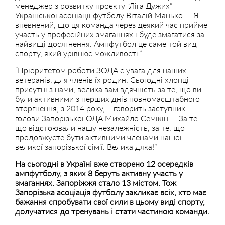
менеджер з розвитку проєкту “Ліга Дужих”
Української асоціації футболу Віталій Манько. – Я
впевнений, що ця команда через деякий час прийме
участь у професійних змаганнях і буде змагатися за
найвищі досягнення. Ампфутбол це саме той вид
спорту, який урівнює можливості.”
“Пріоритетом роботи ЗОДА є увага для наших
ветеранів, для членів їх родин. Сьогодні хлопці
присутні з нами, велика вам вдячність за те, що ви
були активними з перших днів повномасштабного
вторгнення, з 2014 року, – говорить заступник
голови Запорізької ОДА Михайло Семікін. – За те
що відстоювали нашу незалежність, за те, що
продовжуєте бути активними членами нашої
великої запорізької сім’ї. Велика дяка!”
На сьогодні в Україні вже створено 12 осередків
ампфутболу, з яких 8 беруть активну участь у
змаганнях. Запоріжжя стало 13 містом. Тож
Запорізька асоціація футболу закликає всіх, хто має
бажання спробувати свої сили в цьому виді спорту,
долучатися до тренувань і стати частиною команди.