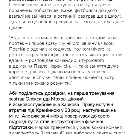
Покровськом, коли наступив на міну, рятуючи
поранених побратимів. Каже: футболом до цього
взагалі не займався, а останній раз грав ще в школі.
Для нього це перше тренування – складне, але дуже
цікаве.
“Я до цього на милицях в принципі не ходив, я на
протез – і пішов зразу. Ну нічого, звикну з часом.
Постійно вдома знаходжусь, толком нічого не
роблю, на реабілітацію тільки по кілька годин, а так
вдома, – розповідає командир штурмового
відділення Павло Черемісін. – І таке заняття дуже
корисне для всіх. Цікаво ми поспілкувалися з
хлопцями, є спільні теми, спільні моменти, котрі
тільки ми можемо розуміти.”
Аби поділитись досвідом, на перше тренування
завітав Олександр Мохов, діючий
військовослужбовець з Харкова. Праву ногу він
втратив під Кремінною у 23 році, наступивши на
міну. Але вже за 4 місяці повернувся до свого
підрозділу та став інструктором з фізичної
підготовки.
Наразі тренується у Харківській команді
з ампфутболу “Незламні”, яка виборола друге місце у