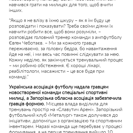
навчився грати на милицях для того, щоб вчити
інших.
“Якщо я не влізу в їхню шкуру – як я їм буду це
розповідати і показувати? Треба своїми діями їх
навчити робити все, щоб вони розуміли, –
розповідає головний тренер команди з ампфутболу
Євген Чеботаєв. – Ми за кожного гравця
переживаємо, за головку бедра, бо навантаження
йде на неї, і ми весь час повинні слідкувати за нею.
Кожну неділю, як закінчується тренувальний процес
– ми робимо обстеження. Є хороші лікарі,
реабілітологи, масажисти – це все буде при
команді.”
Українська асоціація футболу надала гравцям
новоствореної команди спеціальні спортивні
милиці, а Запорізька обласна асоціація забезпечила
гравців формою.
Місцева влада виділила для
тренувань простір на «Славутич Арені». Запорізький
футбольний клуб «Металург» також долучився до
ініціативи, допомігши з організацією та спортивним
інвентарем. Наразі команда ще перебуває у процесі
формування, а на перше тренування вийшло 10