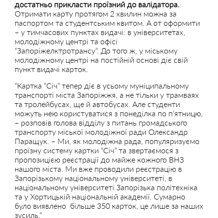
достатньо прикласти проїзний до валідатора.
Отримати карту протягом 2 хвилин можна за
паспортом та студентським квитом. А от оформити
– у тимчасових пунктах видачі: в університетах,
молодіжному центрі та офісі
“Запоріжелктротрансу”. До того ж, у міському
молодіжному центрі на постійній основі діє свій
пункт видачі карток.
“Картка “Січ” тепер діє в усьому муніципальному
транспорті міста Запоріжжя, а не тільки у трамваях
та тролейбусах, ще й автобусах. Але студенти
можуть нею користуватися з понеділка по п’ятницю,
– розповів голова відділу з питань громадського
транспорту міської молодіжної ради Олександр
Паращук. – Ми, як молодіжна рада, популяризуємо
проїзну систему картки “Січ” та звертаємося з
пропозицією реєстрації до майже кожного ВНЗ
нашого міста. Ми вже проводили реєстрацію в
Запорізькому національному університеті, в
національному університеті Запорізька політехніка
та у Хортицькій національній академії. Сумарно
було виявлено більше 350 карток, це лише за наших
зусиль.”