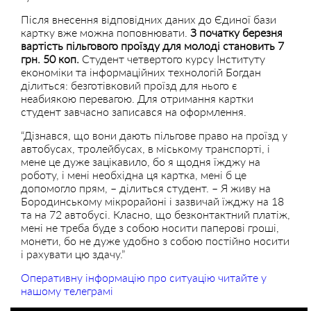
Після внесення відповідних даних до Єдиної бази
картку вже можна поповнювати.
З початку березня
вартість пільгового проїзду для молоді становить 7
грн. 50 коп.
Студент четвертого курсу Інституту
економіки та інформаційних технологій Богдан
ділиться: безготівковий проїзд для нього є
неабиякою перевагою. Для отримання картки
студент завчасно записався на оформлення.
“Дізнався, що вони дають пільгове право на проїзд у
автобусах, тролейбусах, в міському транспорті, і
мене це дуже зацікавило, бо я щодня їжджу на
роботу, і мені необхідна ця картка, мені б це
допомогло прям, – ділиться студент. – Я живу на
Бородинському мікрорайоні і зазвичай їжджу на 18
та на 72 автобусі. Класно, що безконтактний платіж,
мені не треба буде з собою носити паперові гроші,
монети, бо не дуже удобно з собою постійно носити
і рахувати цю здачу.”
Оперативну інформацію про ситуацію читайте у
нашому телеграмі