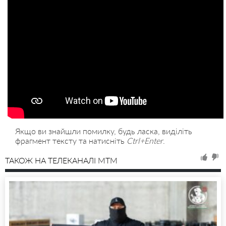
Якщо ви знайшли помилку, будь ласка, виділіть
фрагмент тексту та натисніть
Ctrl+Enter
.
ТАКОЖ НА ТЕЛЕКАНАЛІ MTM