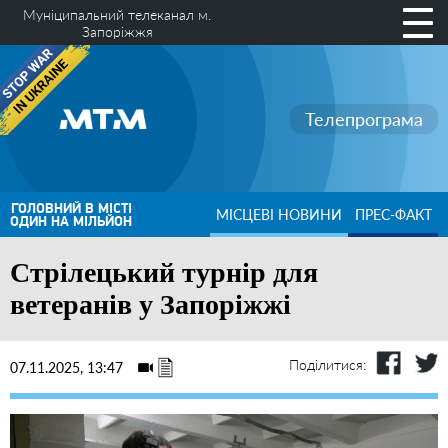
Муніципальний телеканал м.
Запоріжжя
Телепрограма
ГОЛОВНИЙ В МІСТІ
МІСЦЕВІ НОВИНИ
ПРЕС-ФАКТ
ОДИН НА МІЛЬЙОН
Стрілецький турнір для
ветеранів у Запоріжжі
Поділитися:
07.11.2025, 13:47