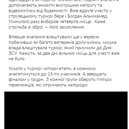
допомагають знизити внутрішню напругу та
відволіктись від буденності. Вже вдруге участь у
стрілецькому турнірі бере і Богдан Альмхамед.
Минулого разу виборов четверте місце.. Каже
стрільба зі зброї — його захоплення.
Вперше змагання влаштували ще у вересні.
побачивши як багато ветеранів долучились, міська
влада влаштувала турнір, який приучили до Дня
ЗСУ. Кажуть, за два дні вільних місць для участі вже
не було.
Усього у турнірі чотири етапи, в кожному
змагатимуться до 15-ти учасників. А звершать
фіналом у грудні. З кожної групи оберуть п’ятьох
переможців, які отримають нагороди.