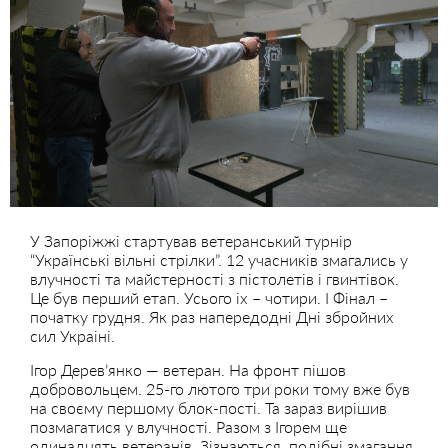
У Запоріжжі стартував ветеранський турнір
“Українські вільні стрілки”. 12 учасників змагались у
влучності та майстерності з пістолетів і гвинтівок.
Це був перший етап. Усього іх – чотири. І Фінал –
початку грудня. Як раз напередодні Дні збройних
сил Украіні.
Ігор Дерев’янко — ветеран. На фронт пішов
добровольцем. 25-го лютого три роки тому вже був
на своєму першому блок-пості. Та зараз вирішив
позмагатися у влучності. Разом з Ігорем ще
одинадцять ветеранів. Зізнаються, подібні змагання