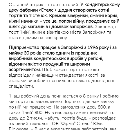
Останній штрих – і торт готовий.
У кондитерському
цеху фабрики «Стелсі» щодня створюють сотні
тортів та тістечок. Кремові візерунки, смачні коржі,
ніжні начинки – усе це, попри війну, продовжує свій
шлях до магазинів і домівок запоріжців.
Зокрема, і
торт “Іній”, який є візитівкою міста Запоріжжя та
став відомим на всю країну.
Підприємство працює в Запоріжжі з 1996 року і за
майже 30 років стало одним із провідних
виробників кондитерських виробів у регіоні,
відомим якістю продукції та широким
асортиментом.
Щоб кожен торт і тістечко
відповідали найвищим стандартам якості, за
етапами виробництва пильно стежать досвідчені
спеціалісти.
“Наш робочий день починається о 8 ранку і робимо
ми торти по замовленню. Торгівля дає нам заявку і
по ній ми працюємо. На замовлення десь 800, а
таких “Іней” 800. Ну в нас асортимент великий, то
десь до 2 тисяч, мабуть, тортів буде, – розповідає
головний технолог ТОВ “Фірма” Стелсі” Юлія
Бірюкова. – В нас є акредитована лабораторія, яка