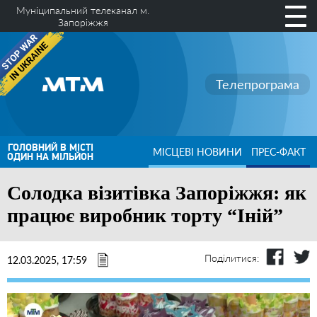
Муніципальний телеканал м.
Запоріжжя
Телепрограма
ГОЛОВНИЙ В МІСТІ
МІСЦЕВІ НОВИНИ
ПРЕС-ФАКТ
ОДИН НА МІЛЬЙОН
Солодка візитівка Запоріжжя: як
працює виробник торту “Іній”
Поділитися:
12.03.2025, 17:59