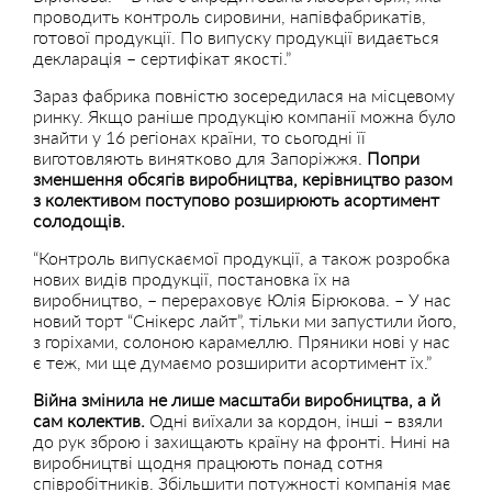
проводить контроль сировини, напівфабрикатів,
готової продукції. По випуску продукції видається
декларація – сертифікат якості.”
Зараз фабрика повністю зосередилася на місцевому
ринку. Якщо раніше продукцію компанії можна було
знайти у 16 регіонах країни, то сьогодні її
виготовляють винятково для Запоріжжя.
Попри
зменшення обсягів виробництва, керівництво разом
з колективом поступово розширюють асортимент
солодощів.
“Контроль випускаємої продукції, а також розробка
нових видів продукції, постановка їх на
виробництво, – перераховує Юлія Бірюкова. – У нас
новий торт “Снікерс лайт”, тільки ми запустили його,
з горіхами, солоною карамеллю. Пряники нові у нас
є теж, ми ще думаємо розширити асортимент їх.”
Війна змінила не лише масштаби виробництва, а й
сам колектив.
Одні виїхали за кордон, інші – взяли
до рук зброю і захищають країну на фронті. Нині на
виробництві щодня працюють понад сотня
співробітників. Збільшити потужності компанія має