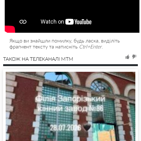
Якщо ви знайшли помилку, будь ласка, виділіть
фрагмент тексту та натисніть
Ctrl+Enter
.
ТАКОЖ НА ТЕЛЕКАНАЛІ MTM