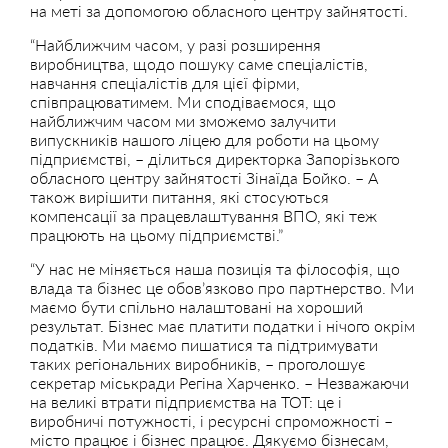
на меті за допомогою обласного центру зайнятості.
“Найближчим часом, у разі розширення
виробництва, щодо пошуку саме спеціалістів,
навчання спеціалістів для цієї фірми,
співпрацюватимем. Ми сподіваємося, що
найближчим часом ми зможемо залучити
випускників нашого ліцею для роботи на цьому
підприємстві, – ділиться директорка Запорізького
обласного центру зайнятості Зінаїда Бойко. – А
також вирішити питання, які стосуються
компенсації за працевлаштування ВПО, які теж
працюють на цьому підприємстві.”
“У нас не міняється наша позиція та філософія, що
влада та бізнес це обов’язково про партнерство. Ми
маємо бути спільно налаштовані на хороший
результат. Бізнес має платити податки і нічого окрім
податків. Ми маємо пишатися та підтримувати
таких регіональних виробників, – проголошує
секретар міськради Регіна Харченко. – Незважаючи
на великі втрати підприємства на ТОТ: це і
виробничі потужності, і ресурсні спроможності –
місто працює і бізнес працює. Дякуємо бізнесам,