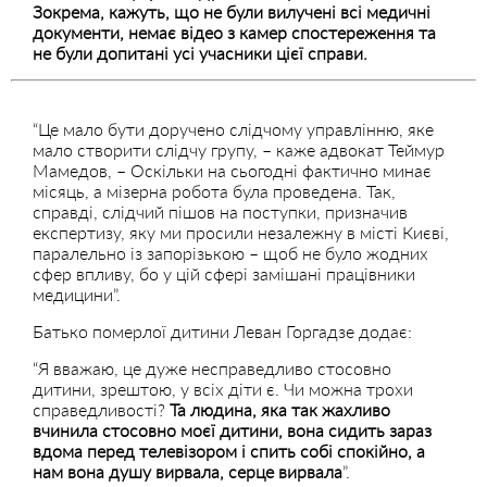
Зокрема, кажуть, що не були вилучені всі медичні
документи, немає відео з камер спостереження та
не були допитані усі учасники цієї справи.
“Це мало бути доручено слідчому управлінню, яке
мало створити слідчу групу, – каже адвокат Теймур
Мамедов, – Оскільки на сьогодні фактично минає
місяць, а мізерна робота була проведена. Так,
справді, слідчий пішов на поступки, призначив
експертизу, яку ми просили незалежну в місті Києві,
паралельно із запорізькою – щоб не було жодних
сфер впливу, бо у цій сфері замішані працівники
медицини”.
Батько померлої дитини Леван Горгадзе додає:
“Я вважаю, це дуже несправедливо стосовно
дитини, зрештою, у всіх діти є. Чи можна трохи
справедливості?
Та людина, яка так жахливо
вчинила стосовно моєї дитини, вона сидить зараз
вдома перед телевізором і спить собі спокійно, а
нам вона душу вирвала, серце вирвала
”.