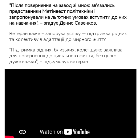
“Після повернення на завод зі мною зв’язались
представники Метінвест політехніки і
запропонували на льготних умовах вступити до них
на навчання”, – згадує Денис Савенков.
Ветеран каже – запорука успіху — підтримка рідних
та колективу в адаптації до мирного життя.
“Підтримка рідних, близьких, колег дуже важлива
для повернення до цивільного життя, без цього
дуже важко”, – підсумовує ветеран.