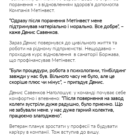
поранення – з відновленням здоров’я допомогла
Компанія Метінвест.
“Одразу після поранення Метінвест мене
підтримував матеріально і морально. Все добре”, –
каже Денис Савенков.
Зараз Денис повернувся до цивільного життя та
роботи на рідному підприємстві. Нещодавно –
проходив курс відновлення в санаторії Боржава,
що профінансував Метінвест.
“Були процедури, робота з психологами, тімбілдинг
завжди у нас був. Вільного часу не було, але це
скоріше плюс чи мінус”, – пригадує Денис.
Денис Савенков Наголошує: у команді почуває себе
комфортно і впевнено:
“Після повернення на завод
колеги зустріли дуже радушно, було приємно. Що
не забували мене. у нас дуже гарний колектив,
працюємо злагоджено”.
Ветеран планує зростати у професії та будувати
кар’єру в компанії. Тож вступив до вишу.