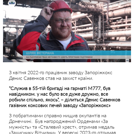
З квітня 2022-го працівник заводу Запоріжкокс
Денис Савенков став на захист країни.
“Служив в 55-тій бригаді на гарматі М777, був
навідником. у нас було все дуже дружно, все
робили спільно, якось”, – ділиться Денис Савенков
газівник коксових печей заводу «Запоріжкокс»
З побратимами справно нищив окупантів на
Донеччині. Був нагороджений Орденами «За
мужність» та «Сталевий хрест», отримав медаль
«Захиснику Вітчизни». У вересні 2023-го отримав