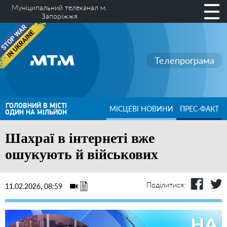
Муніципальний телеканал м.
Запоріжжя
Телепрограма
ГОЛОВНИЙ В МІСТІ
МІСЦЕВІ НОВИНИ
ПРЕС-ФАКТ
ОДИН НА МІЛЬЙОН
Шахраї в інтернеті вже
ошукують й військових
Поділитися:
11.02.2026, 08:59