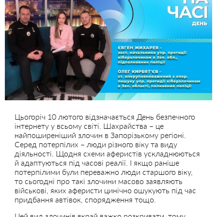
Цьогоріч 10 лютого відзначається День безпечного
інтернету у всьому світі. Шахрайства – це
найпоширеніший злочин в Запорізькому регіоні.
Серед потерпілих – люди різного віку та виду
діяльності. Щодня схеми аферистів ускладнюються
й адаптуються під часові реалії. І якщо раніше
потерпілими були переважно люди старшого віку,
то сьогодні про такі злочини масово заявляють
військові, яких аферисти цинічно ошукують під час
придбання автівок, спорядження тощо.
Цей вид злочинів вкрай важко розкривати, тому