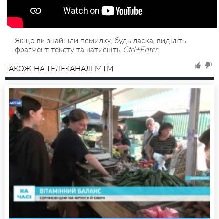
Якщо ви знайшли помилку, будь ласка, виділіть
фрагмент тексту та натисніть
Ctrl+Enter
.
ТАКОЖ НА ТЕЛЕКАНАЛІ MTM