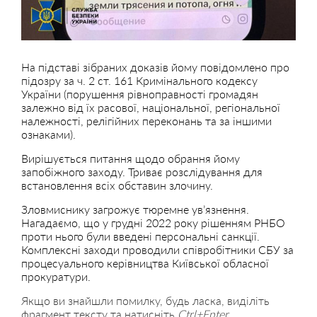
На підставі зібраних доказів йому повідомлено про
підозру за ч. 2 ст. 161 Кримінального кодексу
України (порушення рівноправності громадян
залежно від їх расової, національної, регіональної
належності, релігійних переконань та за іншими
ознаками).
Вирішується питання щодо обрання йому
запобіжного заходу. Триває розслідування для
встановлення всіх обставин злочину.
Зловмиснику загрожує тюремне ув’язнення.
Нагадаємо, що у грудні 2022 року рішенням РНБО
проти нього були введені персональні санкції.
Комплексні заходи проводили співробітники СБУ за
процесуального керівництва Київської обласної
прокуратури.
Якщо ви знайшли помилку, будь ласка, виділіть
фрагмент тексту та натисніть
Ctrl+Enter
.