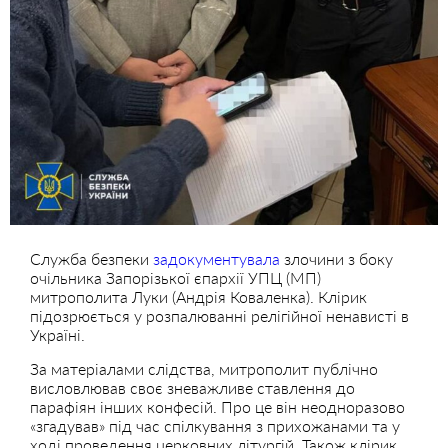
Служба безпеки
задокументувала
злочини з боку
очільника Запорізької єпархії УПЦ (МП)
митрополита Луки (Андрія Коваленка). Клірик
підозрюється у розпалюванні релігійної ненависті в
Україні.
За матеріалами слідства, митрополит публічно
висловлював своє зневажливе ставлення до
парафіян інших конфесій. Про це він неодноразово
«згадував» під час спілкування з прихожанами та у
ході проведення церковних літургій. Також клірик