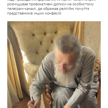
розміщував провокативні дописи на особистому
телеграм-каналі, де ображав релігійні почуття
представників інших конфесій.