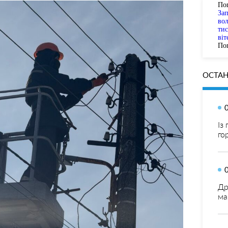
По
За
вол
тис
віт
Пог
ОСТАН
Із
го
Др
ма