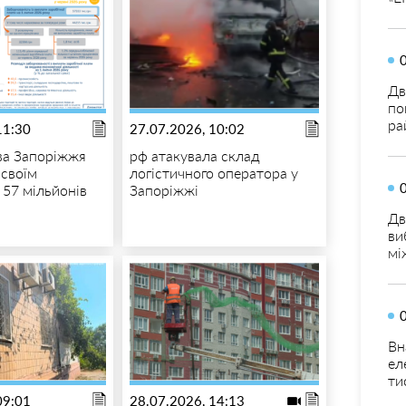
Дв
по
ра
11:30
27.07.2026, 10:02
ва Запоріжжя
рф атакувала склад
 своїм
логістичного оператора у
 57 мільйонів
Запоріжжі
Дв
ви
мі
Вн
ел
ти
09:01
28.07.2026, 14:13