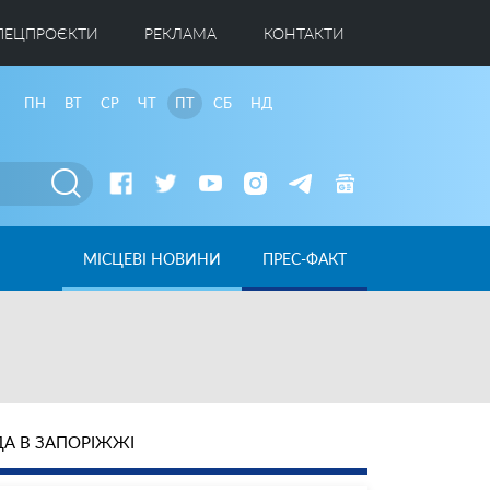
ПЕЦПРОЄКТИ
РЕКЛАМА
КОНТАКТИ
ПН
ВТ
СР
ЧТ
ПТ
СБ
НД
МІСЦЕВІ НОВИНИ
ПРЕС-ФАКТ
А В ЗАПОРІЖЖІ