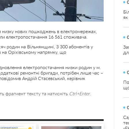
Бі
як
и низку нових пошкоджень в електромережах,
ли електропостачання 16 561 споживача.
яч родин на Вільнянщині, 3 300 абонентів у
За
в на Оріхівському напрямку, що
дл
дновлення електропостачання низки родин у м.
додаткові ремонтні бригади, потрібен лише час –
повідомив Андрій Стасевський, керівник
По
що
ть фрагмент тексту та натисніть
Ctrl+Enter
.
Са
те
«Е