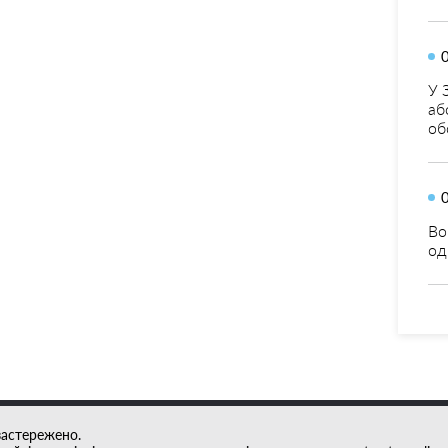
У 
аб
об
Во
од
застережено.