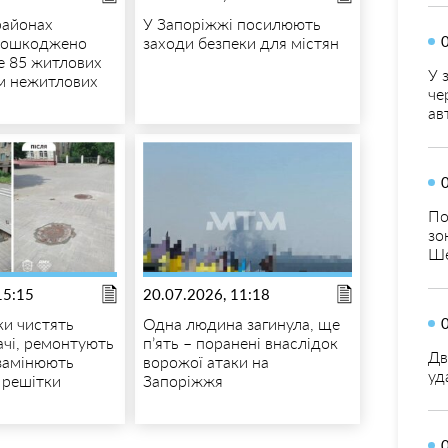
районах
У Запоріжжі посилюють
пошкоджено
заходи безпеки для містян
 85 житлових
У 
ім нежитлових
че
ав
По
зо
Ше
15:15
20.07.2026, 11:18
и чистять
Одна людина загинула, ще
чі, ремонтують
п’ять – поранені внаслідок
Дв
 замінюють
ворожої атаки на
уд
 решітки
Запоріжжя