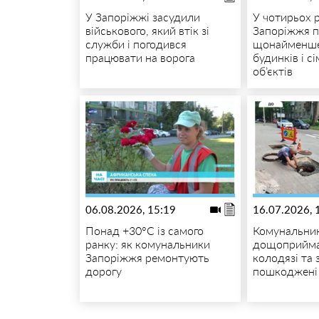
У Запоріжжі засудили
У чотирьох 
військового, який втік зі
Запоріжжя 
служби і погодився
щонайменше
працювати на ворога
будинків і с
об’єктів
06.08.2026, 15:19
16.07.2026, 
Понад +30°C із самого
Комунальник
ранку: як комунальники
дощоприйма
Запоріжжя ремонтують
колодязі та
дорогу
пошкоджені