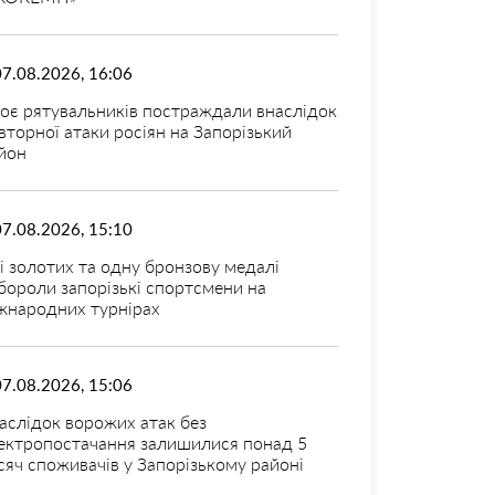
07.08.2026, 16:06
оє рятувальників постраждали внаслідок
вторної атаки росіян на Запорізький
йон
07.08.2026, 15:10
і золотих та одну бронзову медалі
бороли запорізькі спортсмени на
жнародних турнірах
07.08.2026, 15:06
аслідок ворожих атак без
ектропостачання залишилися понад 5
сяч споживачів у Запорізькому районі