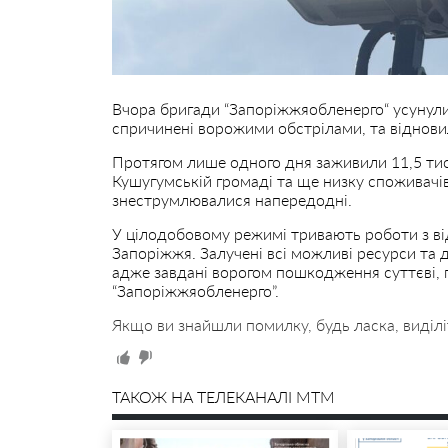
Вчора бригади “Запоріжжяобленерго“ усунул
спричинені ворожими обстрілами, та віднови
Протягом лише одного дня заживили 11,5 тис
Кушугумській громаді та ще низку споживачі
знеструмлювалися напередодні.
У цілодобовому режимі тривають роботи з ві
Запоріжжя. Залучені всі можливі ресурси та 
адже завдані ворогом пошкодження суттєві, 
“Запоріжжяобленерго”.
Якщо ви знайшли помилку, будь ласка, виділі
ТАКОЖ НА ТЕЛЕКАНАЛІ MTM