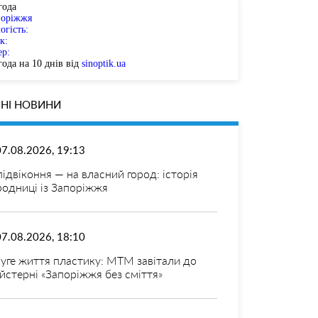
года
поріжжя
огість:
к:
ер:
ода на 10 днів від
sinoptik.ua
НІ НОВИНИ
07.08.2026, 19:13
 підвіконня — на власний город: історія
родниці із Запоріжжя
07.08.2026, 18:10
уге життя пластику: МТМ завітали до
йстерні «Запоріжжя без сміття»