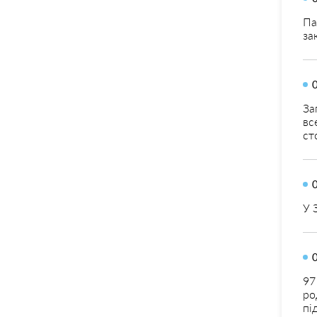
Па
за
За
вс
ст
У 
97
ро
пі