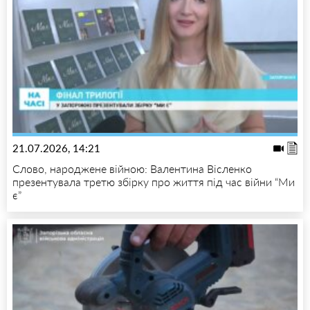
21.07.2026, 14:21
Слово, народжене війною: Валентина Вісленко
презентувала третю збірку про життя під час війни “Ми
є”