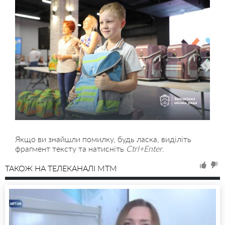
Якщо ви знайшли помилку, будь ласка, виділіть
фрагмент тексту та натисніть
Ctrl+Enter
.
ТАКОЖ НА ТЕЛЕКАНАЛІ MTM