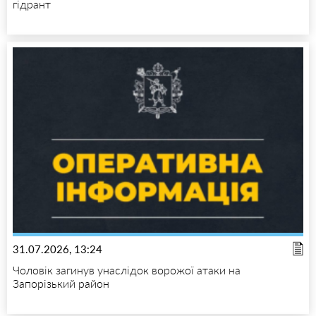
гідрант
31.07.2026, 13:24
Чоловік загинув унаслідок ворожої атаки на
Запорізький район