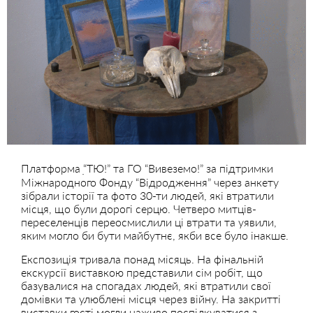
Платформа ׅ“ТЮ!” та ГО “Вивеземо!” за підтримки
Міжнародного Фонду “Відродження” через анкету
зібрали історії та фото 30-ти людей, які втратили
місця, що були дорогі серцю. Четверо митців-
переселенців переосмислили ці втрати та уявили,
яким могло би бути майбутнє, якби все було інакше.
Експозиція тривала понад місяць. На фінальній
екскурсії виставкою представили сім робіт, що
базувалися на спогадах людей, які втратили свої
домівки та улюблені місця через війну. На закритті
виставки гості могли наживо поспілкуватися з