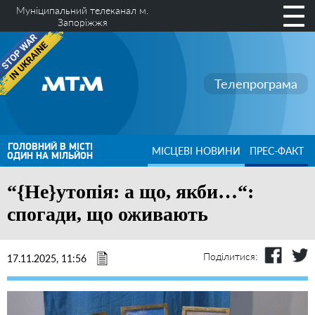
Муніципальний телеканал м.
Запоріжжя
Телепрограма
ГОЛОВНИЙ В МІСТІ
МІСЦЕВІ НОВИНИ
ПРЕС-ФАКТ
ОДИН НА МІЛЬЙОН
“‎{Не}утопія: а що, якби…“:
спогади, що оживають
Поділитися:
17.11.2025, 11:56