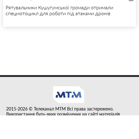
Рятувальники Кушугумської громади отримали
спецмотоцикл для роботи під атаками дронів
2015-2026 © Телеканал MTM Всі права застережено.
Використання будь-яких розміщених на сайті матеріалів
дозволено за умови гіперпосилання на tvmtm.online.
Інформацію, публіковану в рубриці "Прес-факт", розміщено на
правах реклами.