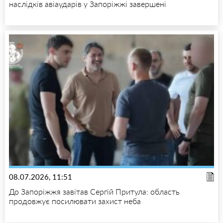
наслідків авіаударів у Запоріжжі завершені
08.07.2026, 11:51
До Запоріжжя завітав Сергій Притула: область
продовжує посилювати захист неба