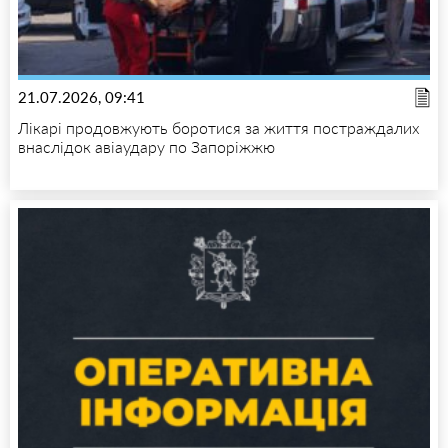
21.07.2026, 09:41
Лікарі продовжують боротися за життя постраждалих
внаслідок авіаудару по Запоріжжю