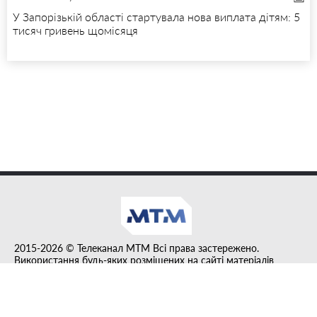
У Запорізькій області стартувала нова виплата дітям: 5
тисяч гривень щомісяця
2015-2026 © Телеканал MTM Всі права застережено.
Використання будь-яких розміщених на сайті матеріалів
дозволено за умови гіперпосилання на tvmtm.online.
Інформацію, публіковану в рубриці "Прес-факт", розміщено на
правах реклами.