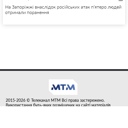
На Запоріжжі внаслідок російських атак п’ятеро людей
отримали поранення
2015-2026 © Телеканал MTM Всі права застережено.
Використання будь-яких розміщених на сайті матеріалів
дозволено за умови гіперпосилання на tvmtm.online.
Інформацію, публіковану в рубриці "Прес-факт", розміщено на
правах реклами.