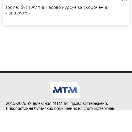
Тролейбус №9 тимчасово курсує за скороченим
маршрутом
2015-2026 © Телеканал MTM Всі права застережено.
Використання будь-яких розміщених на сайті матеріалів
дозволено за умови гіперпосилання на tvmtm.online.
Інформацію, публіковану в рубриці "Прес-факт", розміщено на
правах реклами.