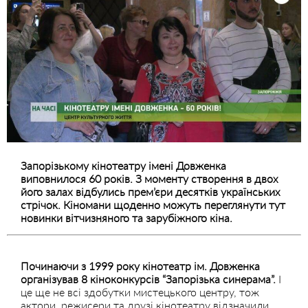
Запорізькому кінотеатру імені Довженка
виповнилося 60 років. З моменту створення в двох
його залах відбулись прем’єри десятків українських
стрічок. Кіномани щоденно можуть переглянути тут
новинки вітчизняного та зарубіжного кіна.
Починаючи з 1999 року кінотеатр ім. Довженка
організував 8 кіноконкурсів “Запорізька синерама”.
І
це ще не всі здобутки мистецького центру, тож
актори, режисери та друзі кінотеатру відзначили