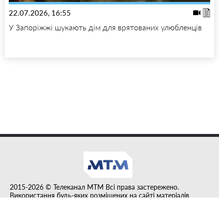
22.07.2026, 16:55
У Запоріжжі шукають дім для врятованих улюбленців
2015-2026 © Телеканал MTM Всі права застережено.
Використання будь-яких розміщених на сайті матеріалів
дозволено за умови гіперпосилання на tvmtm.online.
Інформацію, публіковану в рубриці "Прес-факт", розміщено на