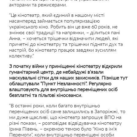
акторами та режисерами.
“Це кінотеатр, який єдиний в нашому місті
насамперед займається популяризацією
українського кіно. Робить він це вже 60 років, не
змінює свої традиції та напрямки, – ділиться пані
Анна, – хочеться трішечки відзначити людей, які
причетні до кінотеатру та трішечки підняти дух та
настрій, бо кінотеатр працює завдяки зусиллям
колективу.”
З початку війни у приміщенні кінотеатру відкрили
гуманітарний центр, де небайдужі в’язали
маскувальні сітки для наших захисників. Пізніше тут
облаштували “Пункт Незламності”. Регулярно
влаштовують для внутрішньо переміщених осіб
безплатні та пільгові кіносеанси.
“В останні роки, коли багато внутрішньо
переміщених осіб саме залишились в Запоріжжі, то
ми дуже щасливі, що кінотеатр запрошує ВПО на
різні покази, – розповідає відвідувачка кінотеатру
Ірина Півень, – окремою темою було “Кіно в ім’я
Перемоги”, коли внутрішньо переміщені особи