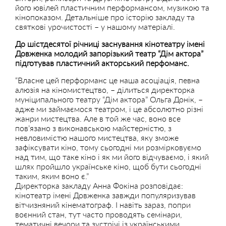
його ювілей пластичним перформансом, музикою та
кінопоказом. Детальніше про історію закладу та
святкові урочистості – у нашому матеріалі.
До шістдесятої річниці заснування кінотеатру імені
Довженка молодий запорізький театр “Дім актора”
підготував пластичний акторський перфоманс.
“Власне цей перформанс це наша асоціація, певна
алюзія на кіномистецтво, – ділиться директорка
муніципального театру “Дім актора” Ольга Донік, –
адже ми займаємося театром, і це абсолютно різні
жанри мистецтва. Але в той же час, воно все
пов’язано з виконавською майстерністю, з
невловимістю нашого мистецтва, яку зможе
зафіксувати кіно, тому сьогодні ми розмірковуємо
над тим, що таке кіно і як ми його відчуваємо, і який
шлях пройшло українське кіно, щоб бути сьогодні
таким, яким воно є.”
Директорка закладу Анна Фокіна розповідає:
кінотеатр імені Довженка завжди популяризував
вітчизняний кінематограф. І навіть зараз, попри
воєнний стан, тут часто проводять семінари,
тематичні вечори та зустрічі із українськими